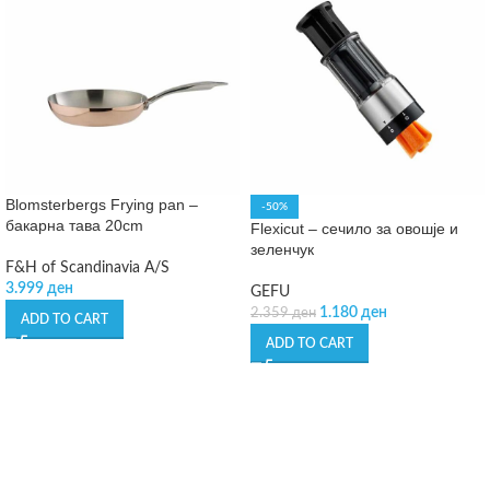
Blomsterbergs Frying pan –
-50%
бакарна тава 20cm
Flexicut – сечило за овошје и
зеленчук
F&H of Scandinavia A/S
3.999
ден
GEFU
1.180
ден
2.359
ден
ADD TO CART
ADD TO CART