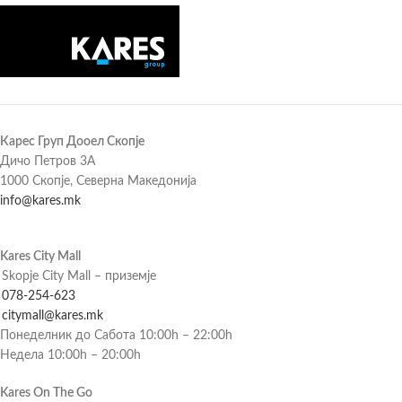
Карес Груп Дооел Скопје
Дичо Петров 3А
1000 Скопје, Северна Македонија
info@kares.mk
Kares City Mall
Skopje City Mall – приземје
078-254-623
citymall@kares.mk
Понеделник до Сабота 10:00h – 22:00h
Недела 10:00h – 20:00h
Kares On The Go