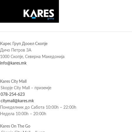
Карес Груп Дооел Скопје
Дичо Петров 3А
1000 Скопје, Северна Македонија
info@kares.mk
Kares City Mall
Skopje City Mall – приземје
078-254-623
citymall@kares.mk
Понеделник до Сабота 10:00h – 22:00h
Недела 10:00h – 20:00h
Kares On The Go