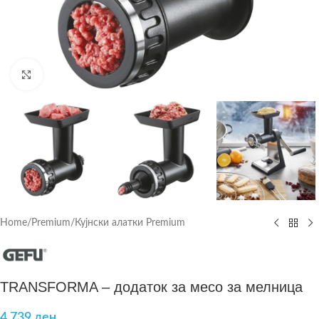
Click to enlarge
Home
/
Premium
/
Кујнски алатки Premium
TRANSFORMA – додаток за месо за мелница
4.739
ден