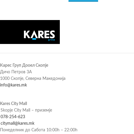
Карес Груп Дооел Скопје
Дичо Петров 3А
1000 Скопје, Северна Македонија
info@kares.mk
Kares City Mall
Skopje City Mall – приземје
078-254-623
citymall@kares.mk
Понеделник до Сабота 10:00h – 22:00h