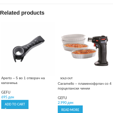
Related products
Aperto – 5 во 1 отворач на
SOLD OUT
капачиња
Caramello – пламенофрлач со 4
порцелански чинии
GEFU
695
ден
GEFU
2.990
ден
ADD TO CART
READ MORE