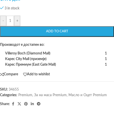
3 in stock
-
+
ADD TO CART
Производот е достапен во:
Villeroy Boch (Diamond Mall)
1
Карес City Mall (приземје)
1
Карес Премиум (East Gate Mall)
1
Compare
Add to wishlist
SKU:
34655
Categories:
Premium
,
За на маса Premium
,
Масло и Оцет Premium
Share: