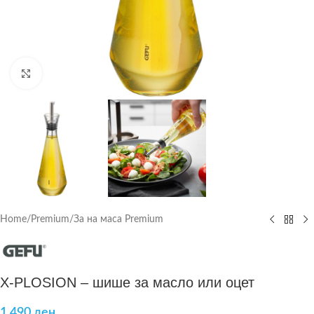
Click to enlarge
Home
/
Premium
/
За на маса Premium
X-PLOSION – шише за масло или оцет
1.490
ден