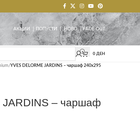
АКЦИИ
| ПОПУСТИ
|
НОВО
|
FADE-OUT
0
ДЕН
mium
/
YVES DELORME JARDINS – чаршаф 240х295
JARDINS – чаршаф