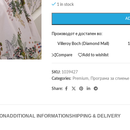
1 in stock
A
Производот е достапен во:
Villeroy Boch (Diamond Mall)
1
Compare
Add to wishlist
SKU:
1039427
Categories:
Premium
,
Програма за спиење
Share:
ION
ADDITIONAL INFORMATION
SHIPPING & DELIVERY