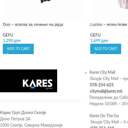
Duo – алатка за сечење на јајца
Lucino – мока-ѓезве
GEFU
GEFU
1.290
ден
1.699
ден
ADD TO CART
ADD TO CART
Kares City Mall
Skopje City Mall – п
078-254-623
citymall@kares.mk
Понеделник до Сабо
Недела 10:00h – 20
Карес Груп Дооел Скопје
Kares On The Go
Дичо Петров 3А
Skopje City Mall – II 
1000 Скопје, Северна Македонија