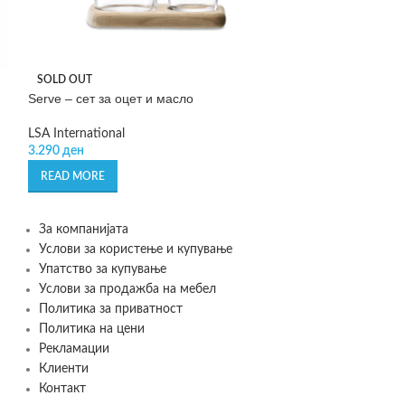
SOLD OUT
SOLD OUT
Serve – сет за оцет и масло
Serve – шише за
LSA International
LSA International
3.290
ден
1.990
ден
READ MORE
READ MORE
За компанијата
Услови за користење и купување
Упатство за купување
Услови за продажба на мебел
Политика за приватност
Политика на цени
Рекламации
Клиенти
Контакт