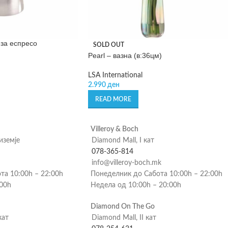
 за еспресо
SOLD OUT
Pearl – вазна (в:36цм)
LSA International
2.990
ден
READ MORE
Villeroy & Boch
риземје
Diamond Mall, I кат
078-365-814
info@villeroy-boch.mk
та 10:00h – 22:00h
Понеделник до Сабота 10:00h – 22:00h
:00h
Недела од 10:00h – 20:00h
Diamond On The Go
кат
Diamond Mall, II кат