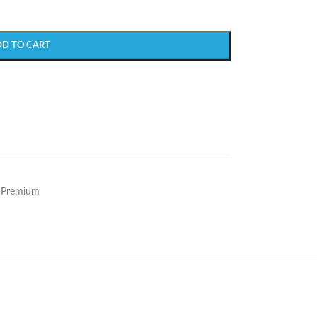
DD TO CART
 Premium