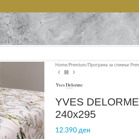
Home
/
Premium
/
Програма за спиење Pre
YVES DELORME 
240х295
12.390
ден