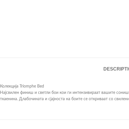
DESCRIPT
Колекција Triomphe Bed
Најсвилен финиш и светли бои кои ги интензивираат вашите соништ
ткаенина. Длабочината и сјајноста на боите се откриваат со свиле