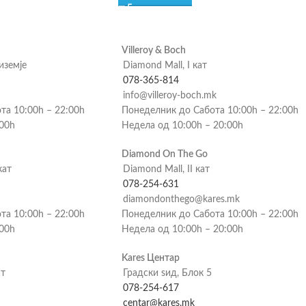
Villeroy & Boch
риземје
Diamond Mall, I кат
078-365-814
info@villeroy-boch.mk
та 10:00h – 22:00h
Понеделник до Сабота 10:00h – 22:00h
:00h
Недела од 10:00h – 20:00h
Diamond On The Go
кат
Diamond Mall, II кат
078-254-631
diamondonthego@kares.mk
та 10:00h – 22:00h
Понеделник до Сабота 10:00h – 22:00h
:00h
Недела од 10:00h – 20:00h
Kares Центар
ат
Градски ѕид, Блок 5
078-254-617
centar@kares.mk