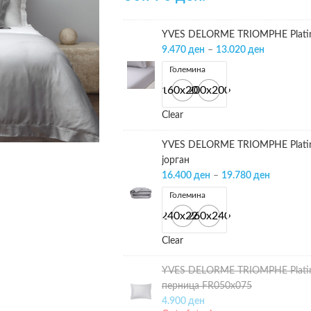
YVES DELORME TRIOMPHE Platin
9.470
ден
–
13.020
ден
Големина
160x200
200x200
Clear
YVES DELORME TRIOMPHE Platine
јорган
16.400
ден
–
19.780
ден
Големина
240x220
260x240
Clear
YVES DELORME TRIOMPHE Platine
перница FR050х075
4.900
ден