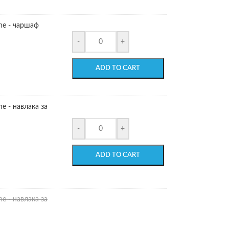
e - чаршаф
-
+
ADD TO CART
 - навлака за
-
+
ADD TO CART
 - навлака за