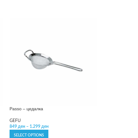
Passo – цедалка
Spirelli XL – се
GEFU
GEFU
849
ден
–
1.299
ден
2.999
ден
SELECT OPTIONS
ADD TO CART