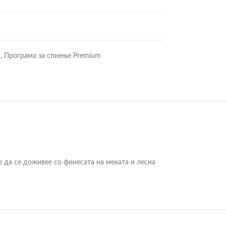
m
,
Програма за спиење Premium
 да се доживее со финесата на меката и лесна