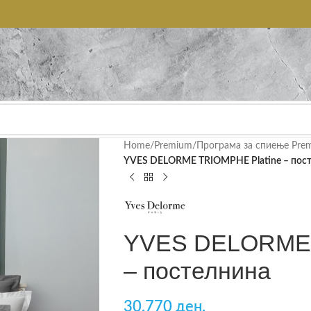
Home
/
Premium
/
Програма за спиење Pre
YVES DELORME TRIOMPHE Platine – пос
YVES DELORME 
– постелнина
30.770 ден.