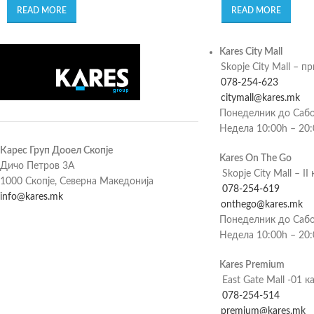
READ MORE
READ MORE
Kares City Mall
Skopje City Mall – п
078-254-623
citymall@kares.mk
Понеделник до Сабо
Недела 10:00h – 20
Карес Груп Дооел Скопје
Kares On The Go
Дичо Петров 3А
Skopje City Mall – II 
1000 Скопје, Северна Македонија
078-254-619
info@kares.mk
onthego@kares.mk
Понеделник до Сабо
Недела 10:00h – 20
Kares Premium
East Gate Mall -01 к
078-254-514
premium@kares.mk