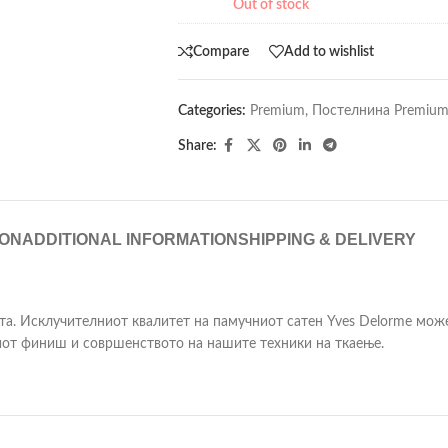
Out of stock
Compare
Add to wishlist
Categories:
Premium
,
Постелнина Premiu
Share:
ION
ADDITIONAL INFORMATION
SHIPPING & DELIVERY
а. Исклучителниот квалитет на памучниот сатен Yves Delorme може
ниот финиш и совршенството на нашите техники на ткаење.