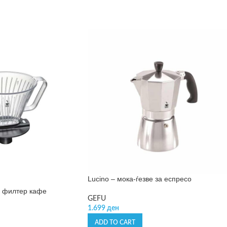
Lucino – мока-ѓезве за еспресо
а филтер кафе
GEFU
1.699
ден
ADD TO CART