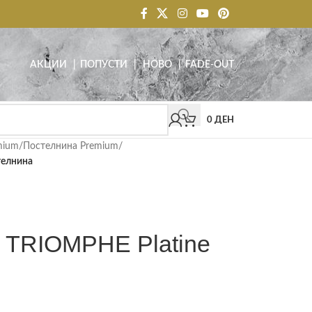
АКЦИИ
| ПОПУСТИ
|
НОВО
|
FADE-OUT
0
ДЕН
mium
/
Постелнина Premium
/
телнина
TRIOMPHE Platine