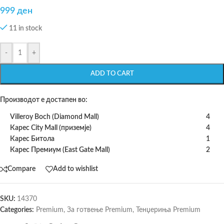
999
ден
11 in stock
-
+
ADD TO CART
Производот е достапен во:
Villeroy Boch (Diamond Mall)
4
Карес City Mall (приземје)
4
Карес Битола
1
Карес Премиум (East Gate Mall)
2
Compare
Add to wishlist
SKU:
14370
Categories:
Premium
,
За готвење Premium
,
Тенџериња Premium