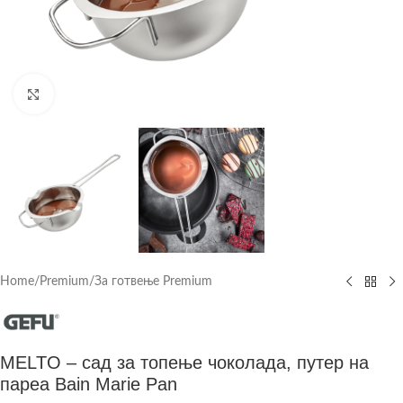
Click to enlarge
Home
/
Premium
/
За готвење Premium
MELTO – сад за топење чоколада, путер на
пареа Bain Marie Pan