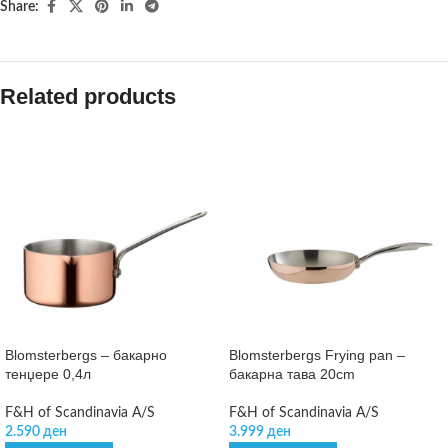
Share:
Related products
Blomsterbergs – бакарно
Blomsterbergs Frying pan –
тенџере 0,4л
бакарна тава 20cm
F&H of Scandinavia A/S
F&H of Scandinavia A/S
2.590
ден
3.999
ден