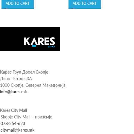
ADD TO CART
ADD TO CART
Карес Груп Дооел Скопје
Дичо Петров 3А
1000 Скопје, Северна Македонија
info@kares.mk
Kares City Mall
Skopje City Mall – приземје
078-254-623
citymall@kares.mk