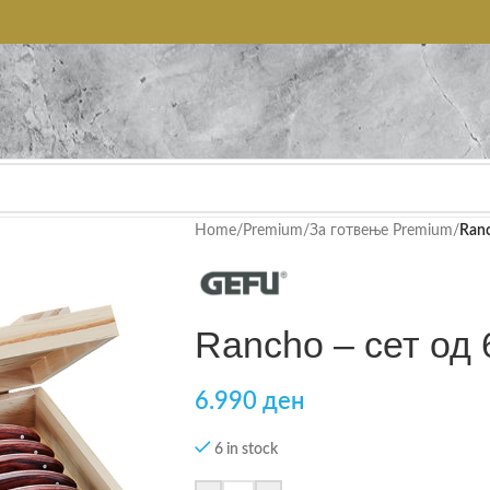
Home
/
Premium
/
За готвење Premium
/
Ranc
Rancho – сет од
6.990
ден
6 in stock