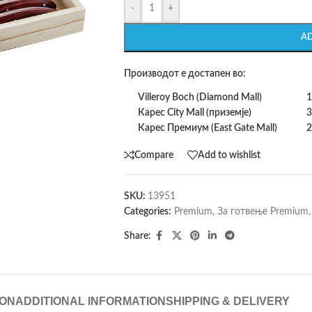
-
+
A
Производот е достапен во:
Villeroy Boch (Diamond Mall)
1
Карес City Mall (приземје)
3
Карес Премиум (East Gate Mall)
2
Compare
Add to wishlist
SKU:
13951
Categories:
Premium
,
За готвење Premium
,
Share:
ION
ADDITIONAL INFORMATION
SHIPPING & DELIVERY