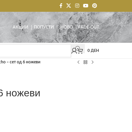
АКЦИИ
| ПОПУСТИ
|
НОВО
|
FADE-OUT
0
ДЕН
ho – сет од 6 ножеви
 6 ножеви