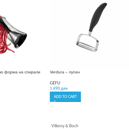
о во форма на спирали
Verdura – лупач
GEFU
1.490
ден
ADD TO CART
Villeroy & Boch