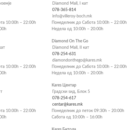
риземје
Diamond Mall, I кат
078-365-814
info@villeroy-boch.mk
та 10:00h – 22:00h
Понеделник до Сабота 10:00h – 22:00h
:00h
Недела од 10:00h – 20:00h
Diamond On The Go
кат
Diamond Mall, II кат
078-254-631
diamondonthego@kares.mk
та 10:00h – 22:00h
Понеделник до Сабота 10:00h – 22:00h
:00h
Недела од 10:00h – 20:00h
Kares Центар
ат
Градски ѕид, Блок 5
078-254-617
centar@kares.mk
та 10:00h – 22:00h
Понеделник до петок 09:30h – 20:00h
:00h
Сабота од 10:00h – 16:00h
Kares Битола