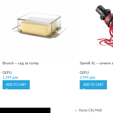
Brunch – сад за путер
Spirelli XL – сечил
GEFU
GEFU
1.299
ден
2.999
ден
ADD TO CART
ADD TO CART
Kares City Mall