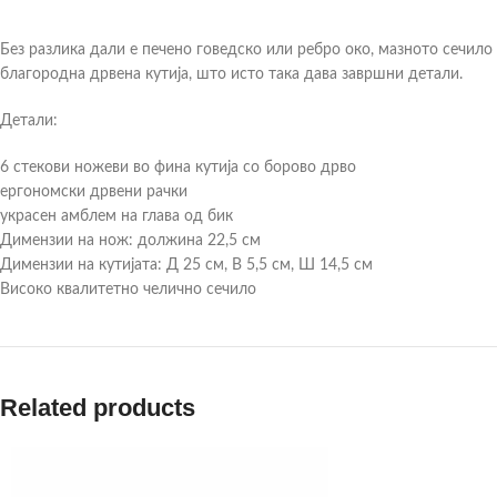
Без разлика дали е печено говедско или ребро око, мазното сечило
благородна дрвена кутија, што исто така дава завршни детали.
Детали:
6 стекови ножеви во фина кутија со борово дрво
ергономски дрвени рачки
украсен амблем на глава од бик
Димензии на нож: должина 22,5 см
Димензии на кутијата: Д 25 см, В 5,5 см, Ш 14,5 см
Високо квалитетно челично сечило
Related products