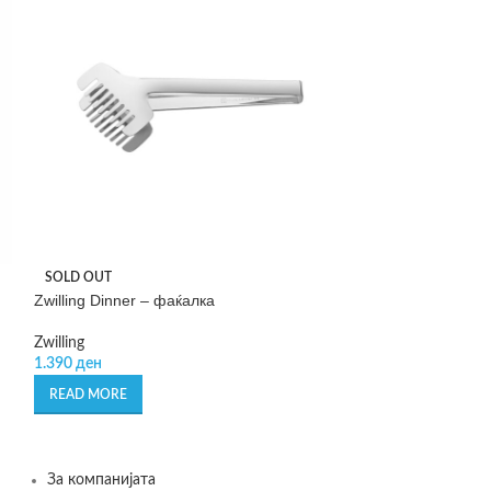
SOLD OUT
SOLD OUT
Zwilling Dinner – фаќалка
Zwilling Dinner 
Zwilling
Zwilling
1.390
ден
1.390
ден
READ MORE
READ MORE
За компанијата