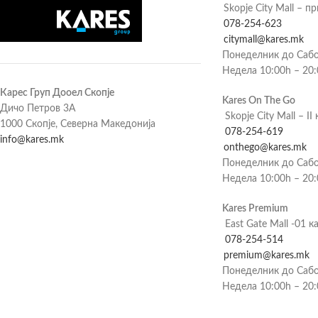
Skopje City Mall – п
078-254-623
citymall@kares.mk
Понеделник до Сабо
Недела 10:00h – 20
Карес Груп Дооел Скопје
Kares On The Go
Дичо Петров 3А
Skopje City Mall – II 
1000 Скопје, Северна Македонија
078-254-619
info@kares.mk
onthego@kares.mk
Понеделник до Сабо
Недела 10:00h – 20
Kares Premium
East Gate Mall -01 к
078-254-514
premium@kares.mk
Понеделник до Сабо
Недела 10:00h – 20