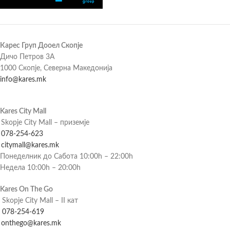
Карес Груп Дооел Скопје
Дичо Петров 3А
1000 Скопје, Северна Македонија
info@kares.mk
Kares City Mall
Skopje City Mall – приземје
078-254-623
citymall@kares.mk
Понеделник до Сабота 10:00h – 22:00h
Недела 10:00h – 20:00h
Kares On The Go
Skopje City Mall – II кат
078-254-619
onthego@kares.mk