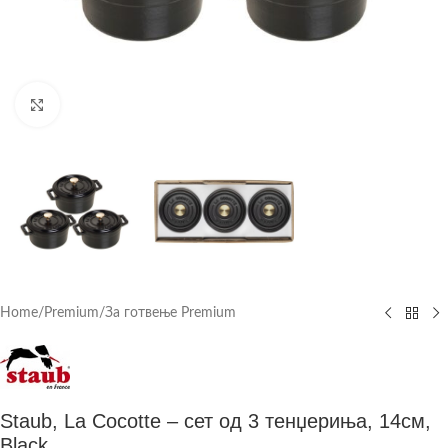
Click to enlarge
Home
/
Premium
/
За готвење Premium
Staub, La Cocotte – сет од 3 тенџериња, 14см,
Black