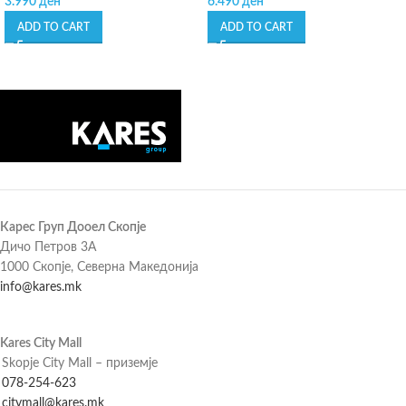
3.990
ден
6.490
ден
ADD TO CART
ADD TO CART
Карес Груп Дооел Скопје
Дичо Петров 3А
1000 Скопје, Северна Македонија
info@kares.mk
Kares City Mall
Skopje City Mall – приземје
078-254-623
citymall@kares.mk