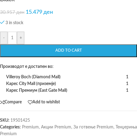
15.479
ден
30.957
ден
3 in stock
-
+
ADD TO CART
Производот е достапен во:
Villeroy Boch (Diamond Mall)
1
Карес City Mall (приземје)
1
Карес Премиум (East Gate Mall)
1
Compare
Add to wishlist
SKU:
19501425
Categories:
Premium
,
Акции Premium
,
За готвење Premium
,
Тенџериња
Premium