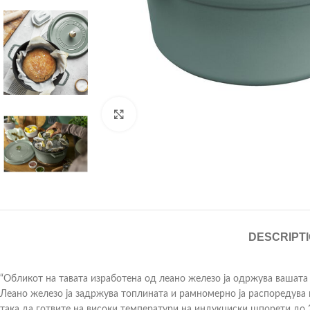
Click to enlarge
DESCRIPT
“Обликот на тавата изработена од леано железо ја одржува вашата х
Леано железо ја задржува топлината и рамномерно ја распоредува н
така да готвите на високи температури на индукциски шпорети до 2