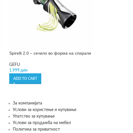
Spirelli 2.0 – сечило во форма на спирали
SOLD OUT
Tritare – сецко з
GEFU
1.999
ден
GEFU
2.463
ден
ADD TO CART
READ MORE
За компанијата
Услови за користење и купување
Упатство за купување
Услови за продажба на мебел
Политика за приватност