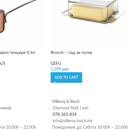
карно тенџере 0,4л
Brunch – сад за путер
A/S
GEFU
1.299
ден
ADD TO CART
Villeroy & Boch
риземје
Diamond Mall, I кат
078-365-814
info@villeroy-boch.mk
та 10:00h – 22:00h
Понеделник до Сабота 10:00h – 22:00h