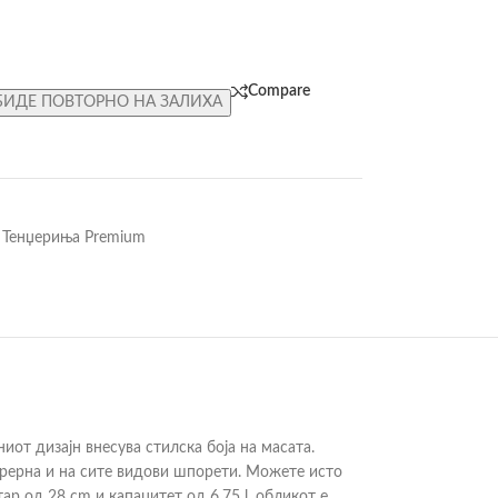
Compare
БИДЕ ПОВТОРНО НА ЗАЛИХА
Тенџериња Premium
иот дизајн внесува стилска боја на масата.
о рерна и на сите видови шпорети. Можете исто
р од 28 cm и капацитет од 6.75 l, обликот е