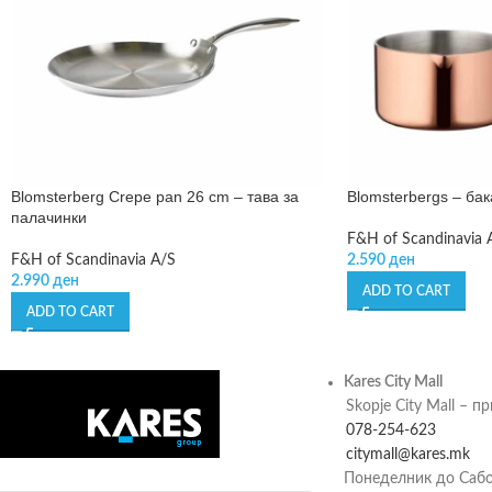
Blomsterberg Crepe pan 26 cm – тава за
Blomsterbergs – ба
палачинки
F&H of Scandinavia 
F&H of Scandinavia A/S
2.590
ден
2.990
ден
ADD TO CART
ADD TO CART
Kares City Mall
Skopje City Mall – п
078-254-623
citymall@kares.mk
Понеделник до Сабо