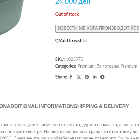
24.000
ден
Out of stock
ИЗВЕСТИ МЕ КОГА ПРОИЗВОДОТ ЌЕ 
Add to wishlist
SKU:
1023970
Categories:
Premium
,
За готвење Premium
,
Share:
ION
ADDITIONAL INFORMATION
SHIPPING & DELIVERY
рана топла долго време по готвењето, дури и на масата, а елегантн
а состојките внатре. На овој начин вашата храна се готви токму в
40ºC. Практичните рачки обезбедуваат лесен транспорт. Со дијамета