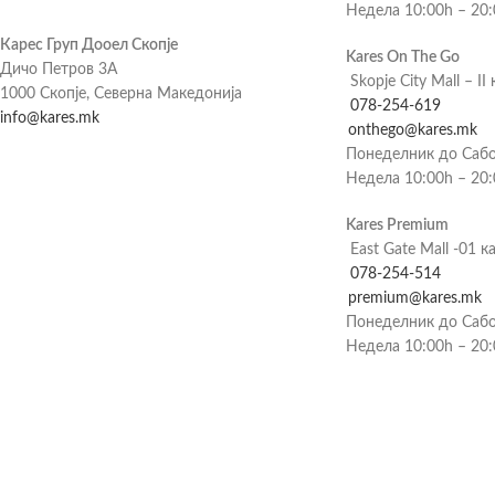
Недела 10:00h – 20
Карес Груп Дооел Скопје
Kares On The Go
Дичо Петров 3А
Skopje City Mall – II 
1000 Скопје, Северна Македонија
078-254-619
info@kares.mk
onthego@kares.mk
Понеделник до Сабо
Недела 10:00h – 20
Kares Premium
East Gate Mall -01 к
078-254-514
premium@kares.mk
Понеделник до Сабо
Недела 10:00h – 20