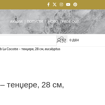
АКЦИИ
| ПОПУСТИ
|
НОВО
|
FADE-OUT
0
ДЕН
b La Cocotte – тенџере, 28 см, eucalyptus
 – тенџере, 28 см,