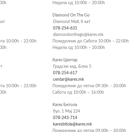
:00h
Недела од 10:00h – 20:00h
Diamond On The Go
кат
Diamond Mall, II кат
078-254-631
diamondonthego@kares.mk
та 10:00h – 22:00h
Понеделник до Сабота 10:00h – 22:00h
:00h
Недела од 10:00h – 20:00h
Kares Центар
ат
Градски ѕид, Блок 5
078-254-617
centar@kares.mk
та 10:00h – 22:00h
Понеделник до петок 09:30h – 20:00h
:00h
Сабота од 10:00h – 16:00h
Kares Битола
бул. 1 Мај 224
078-243-714
karesbitola@kares.mk
Понеделник до петок 09:00h – 20:00h