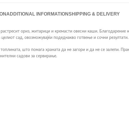
ION
ADDITIONAL INFORMATION
SHIPPING & DELIVERY
растресит ориз, житарици и кремасти овесни каши. Благодарение на 
 целиот сад, овозможувајќи подеднакво готвење и сочни резултати.
оплината, што помага храната да не загори и да не се залепи. Пра
лнителни садови за сервирање.