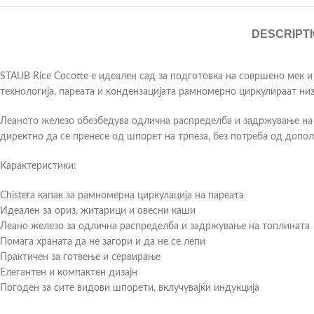
DESCRIPT
STAUB Rice Cocotte е идеален сад за подготовка на совршено мек и 
технологија, пареата и кондензацијата рамномерно циркулираат низ
Леаното железо обезбедува одлична распределба и задржување на т
директно да се пренесе од шпорет на трпеза, без потреба од допо
Карактеристики:
Chistera капак за рамномерна циркулација на пареата
Идеален за ориз, житарици и овесни каши
Леано железо за одлична распределба и задржување на топлината
Помага храната да не загори и да не се лепи
Практичен за готвење и сервирање
Елегантен и компактен дизајн
Погоден за сите видови шпорети, вклучувајќи индукција