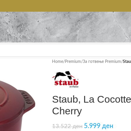
Home
/
Premium
/
За готвење Premium
/
Stau
Staub, La Cocott
Cherry
5.999
ден
13.522
ден