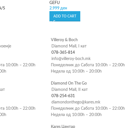
GEFU
A/S
2.999
ден
ADD TO CART
Villeroy & Boch
риземје
Diamond Mall, I кат
078-365-814
info@villeroy-boch.mk
та 10:00h – 22:00h
Понеделник до Сабота 10:00h – 22:00h
:00h
Недела од 10:00h – 20:00h
Diamond On The Go
кат
Diamond Mall, II кат
078-254-631
diamondonthego@kares.mk
та 10:00h – 22:00h
Понеделник до Сабота 10:00h – 22:00h
:00h
Недела од 10:00h – 20:00h
Kares Центар