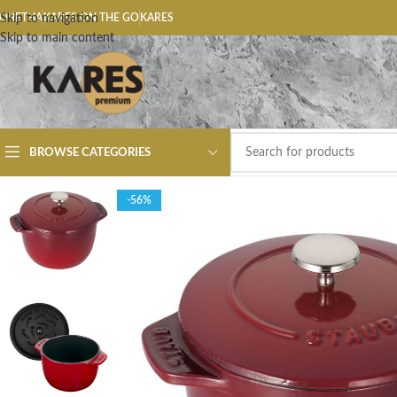
ОЧЕТНА
Skip to navigation
KARES ON THE GO
KARES
Skip to main content
BROWSE CATEGORIES
-56%