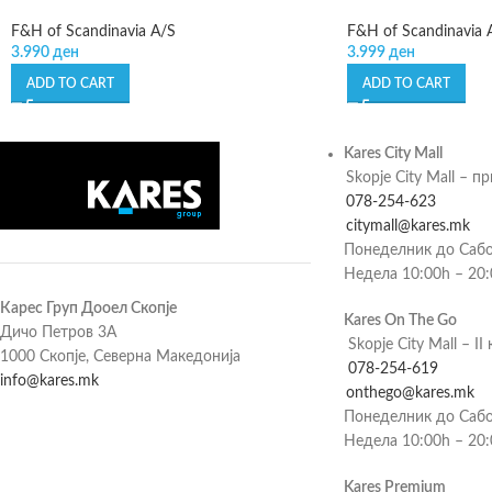
F&H of Scandinavia A/S
F&H of Scandinavia 
3.990
ден
3.999
ден
ADD TO CART
ADD TO CART
Kares City Mall
Skopje City Mall – п
078-254-623
citymall@kares.mk
Понеделник до Сабо
Недела 10:00h – 20
Карес Груп Дооел Скопје
Kares On The Go
Дичо Петров 3А
Skopje City Mall – II 
1000 Скопје, Северна Македонија
078-254-619
info@kares.mk
onthego@kares.mk
Понеделник до Сабо
Недела 10:00h – 20
Kares Premium