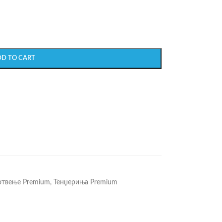
DD TO CART
отвење Premium
,
Тенџериња Premium