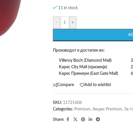
11 in stock
-
+
A
Производот е достапен во:
Villeroy Boch (Diamond Mall)
3
Карес City Mall (приземје)
2
Карес Премиум (East Gate Mall)
6
Compare
Add to wishlist
SKU:
11721606
Categories:
Premium
,
Акции Premium
,
За г
Share: