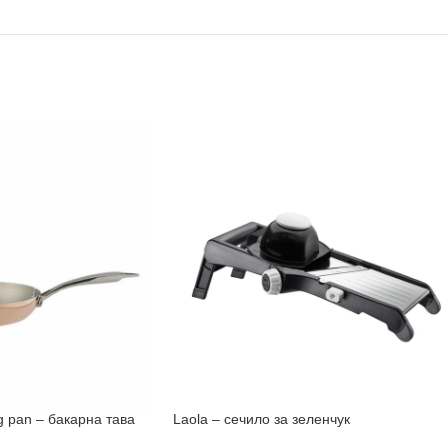
g pan – бакарна тава
Laola – сечило за зеленчук