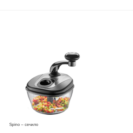
Spino – сечило
Spirelli 2.0 – с