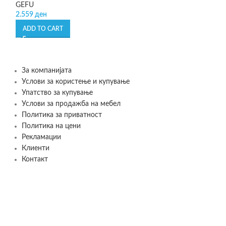
GEFU
GEFU
2.559
ден
1.999
ден
ADD TO CART
ADD TO CART
За компанијата
Услови за користење и купување
Упатство за купување
Услови за продажба на мебел
Политика за приватност
Политика на цени
Рекламации
Клиенти
Контакт