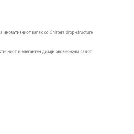
иновативниот капак со Chistera drop-structure
ктичниот и елегантен дизајн овозможува садот