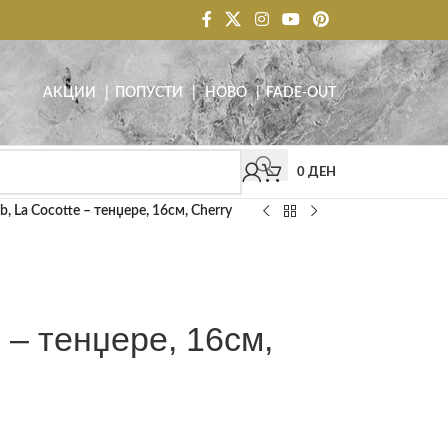
АКЦИИ
| ПОПУСТИ
|
НОВО
|
FADE-OUT
0
ДЕН
b, La Cocotte – тенџере, 16см, Cherry
e – тенџере, 16см,