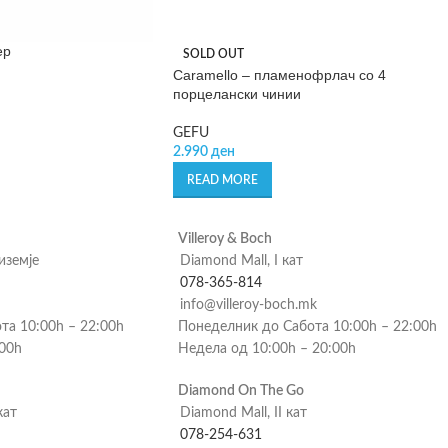
ер
SOLD OUT
Caramello – пламенофрлач со 4
порцелански чинии
GEFU
2.990
ден
READ MORE
Villeroy & Boch
риземје
Diamond Mall, I кат
078-365-814
info@villeroy-boch.mk
та 10:00h – 22:00h
Понеделник до Сабота 10:00h – 22:00h
:00h
Недела од 10:00h – 20:00h
Diamond On The Go
кат
Diamond Mall, II кат
078-254-631