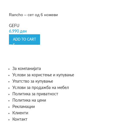
Rancho – сет од 6 ножеви
Spirelli XL – се
GEFU
GEFU
6.990
ден
2.999
ден
ADD TO CART
ADD TO CART
За компанијата
Услови за користење и купување
Упатство за купување
Услови за продажба на мебел
Политика за приватност
Политика на цени
Рекламации
Клиенти
Контакт