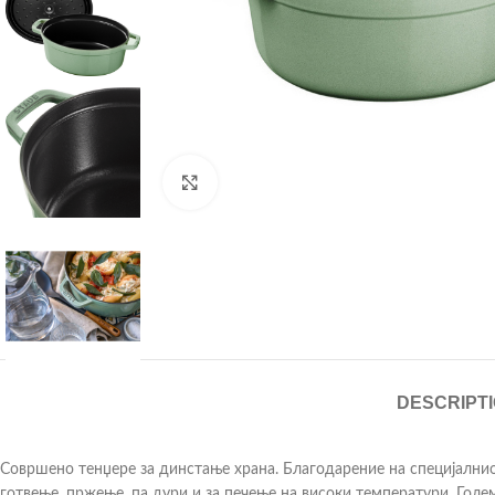
Click to enlarge
DESCRIPT
Совршенo тенџере за динстање храна. Благодарение на специјалнио
готвење, пржење, па дури и за печење на високи температури. Гол