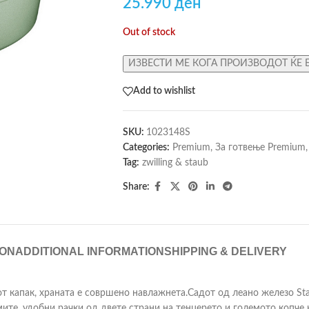
25.990
ден
Out of stock
ИЗВЕСТИ МЕ КОГА ПРОИЗВОДОТ ЌЕ 
Add to wishlist
SKU:
1023148S
Categories:
Premium
,
За готвење Premium
,
Tag:
zwilling & staub
Share:
ION
ADDITIONAL INFORMATION
SHIPPING & DELIVERY
т капак, храната е совршено навлажнета.Садот од леано железо Sta
емите, удобни рачки од двете страни на тенџерето и големото копч