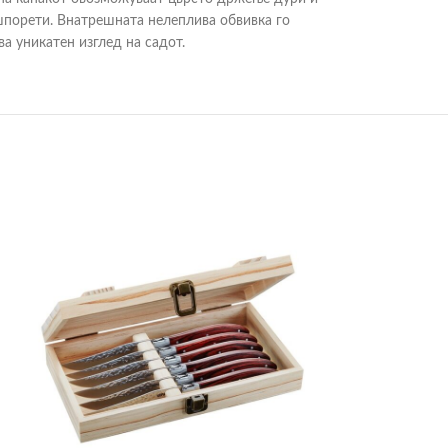
 шпорети. Внатрешната нелеплива обвивка го
а уникатен изглед на садот.