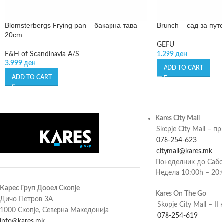
Blomsterbergs Frying pan – бакарна тава
Brunch – сад за пут
20cm
GEFU
F&H of Scandinavia A/S
1.299
ден
3.999
ден
ADD TO CART
ADD TO CART
Kares City Mall
Skopje City Mall – п
078-254-623
citymall@kares.mk
Понеделник до Сабо
Недела 10:00h – 20
Карес Груп Дооел Скопје
Kares On The Go
Дичо Петров 3А
Skopje City Mall – II 
1000 Скопје, Северна Македонија
078-254-619
info@kares.mk