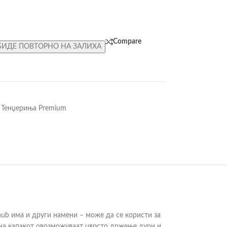
Compare
БИДЕ ПОВТОРНО НА ЗАЛИХА
Тенџериња Premium
ub има и други намени – може да се користи за
е на капакот овозможуваат цврсто држење дури и