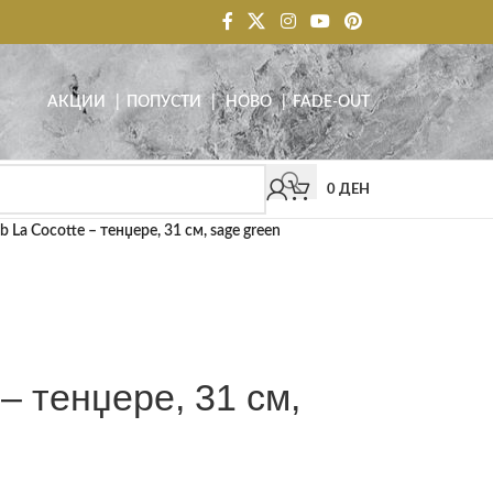
АКЦИИ
| ПОПУСТИ
|
НОВО
|
FADE-OUT
0
ДЕН
b La Cocotte – тенџере, 31 см, sage green
 – тенџере, 31 см,