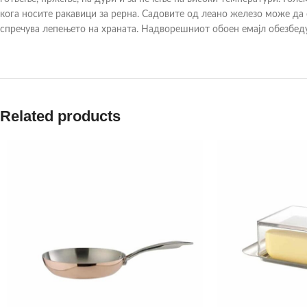
кога носите ракавици за рерна. Садовите од леано железо може да
спречува лепењето на храната. Надворешниот обоен емајл обезбедув
Related products