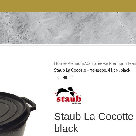
Home
/
Premium
/
За готвење Premium
/
Тен
Staub La Cocotte – тенџере, 41 см, black
Staub La Cocotte
black