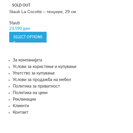
SOLD OUT
SOLD OUT
Staub La Cocotte – тенџере, 29 см
Staub, Ceramique
готвење
Staub
23.590
ден
Staub
5.989
ден
SELECT OPTIONS
READ MORE
За компанијата
Услови за користење и купување
Упатство за купување
Услови за продажба на мебел
Политика за приватност
Политика на цени
Рекламации
Клиенти
Контакт