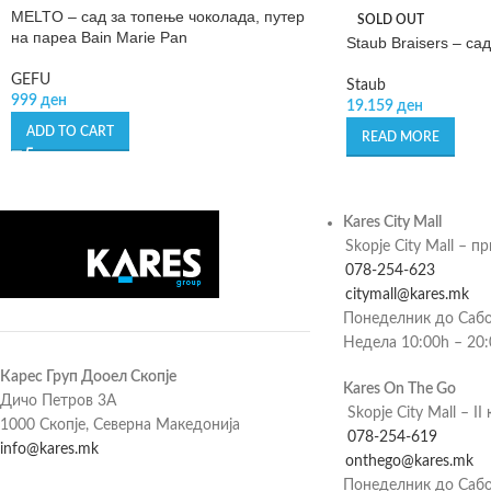
MELTO – сад за топење чоколада, путер
SOLD OUT
на пареа Bain Marie Pan
Staub Braisers – са
GEFU
Staub
999
ден
19.159
ден
ADD TO CART
READ MORE
Kares City Mall
Skopje City Mall – п
078-254-623
citymall@kares.mk
Понеделник до Сабо
Недела 10:00h – 20
Карес Груп Дооел Скопје
Kares On The Go
Дичо Петров 3А
Skopje City Mall – II 
1000 Скопје, Северна Македонија
078-254-619
info@kares.mk
onthego@kares.mk
Понеделник до Сабо