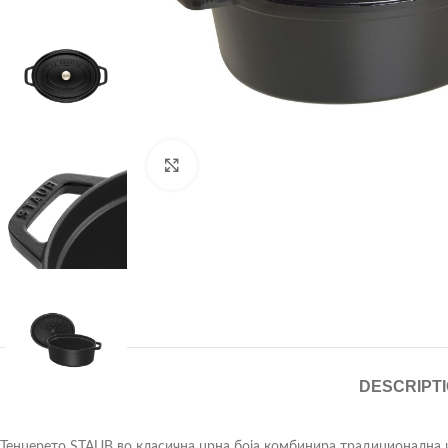
Click to enlarge
DESCRIPT
Тенџерето STAUB во класична црна боја комбинира традиционална 