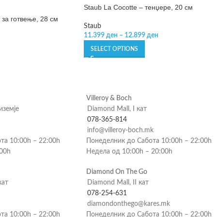
Staub La Cocotte – тенџере, 20 см
д за готвење, 28 см
Staub
11.399
ден
–
12.899
ден
SELECT OPTIONS
Villeroy & Boch
риземје
Diamond Mall, I кат
078-365-814
info@villeroy-boch.mk
та 10:00h – 22:00h
Понеделник до Сабота 10:00h – 22:00h
:00h
Недела од 10:00h – 20:00h
Diamond On The Go
кат
Diamond Mall, II кат
078-254-631
diamondonthego@kares.mk
та 10:00h – 22:00h
Понеделник до Сабота 10:00h – 22:00h