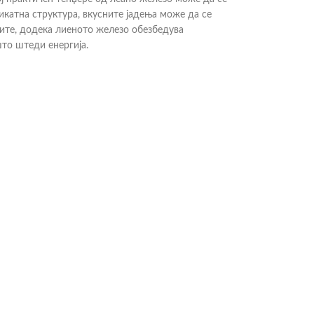
икатна структура, вкусните јадења може да се
вите, додека лиеното железо обезбедува
то штеди енергија.