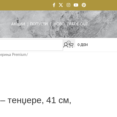
АКЦИИ
| ПОПУСТИ
|
НОВО
|
FADE-OUT
0
ДЕН
џериња Premium
/
 – тенџере, 41 см,