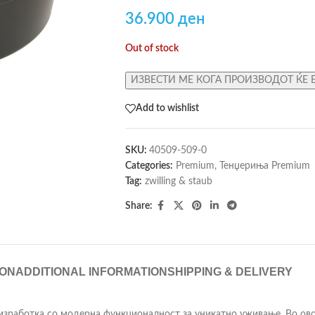
36.900
ден
Out of stock
ИЗВЕСТИ МЕ КОГА ПРОИЗВОДОТ ЌЕ 
Add to wishlist
SKU:
40509-509-0
Categories:
Premium
,
Тенџериња Premium
Tag:
zwilling & staub
Share:
ION
ADDITIONAL INFORMATION
SHIPPING & DELIVERY
изработка со модерна функционалност за уникатно уживање. Во ово