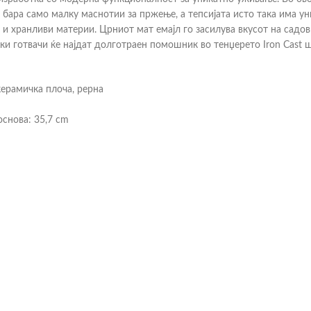
 бара само малку маснотии за пржење, а тепсијата исто така има ун
и и хранливи материи. Црниот мат емајл го засилува вкусот на садо
и готвачи ќе најдат долготраен помошник во тенџерето Iron Cast ш
керамичка плоча, рерна
основа: 35,7 cm