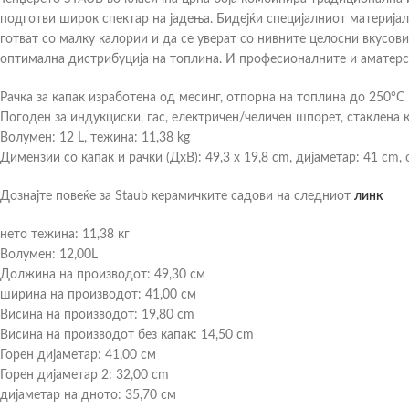
подготви широк спектар на јадења. Бидејќи специјалниот материјал
готват со малку калории и да се уверат со нивните целосни вкусов
оптимална дистрибуција на топлина. И професионалните и аматерск
Рачка за капак изработена од месинг, отпорна на топлина до 250°C
Погоден за индукциски, гас, електричен/челичен шпорет, стаклена 
Волумен: 12 L, тежина: 11,38 kg
Димензии со капак и рачки (ДxВ): 49,3 x 19,8 cm, дијаметар: 41 cm, 
Дознајте повеќе за Staub керамичките садови на следниот
линк
нето тежина: 11,38 кг
Волумен: 12,00L
Должина на производот: 49,30 см
ширина на производот: 41,00 см
Висина на производот: 19,80 cm
Висина на производот без капак: 14,50 cm
Горен дијаметар: 41,00 см
Горен дијаметар 2: 32,00 cm
дијаметар на дното: 35,70 см