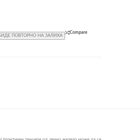
Compare
БИДЕ ПОВТОРНО НА ЗАЛИХА
ј практичен тенџере од леано железо може да се