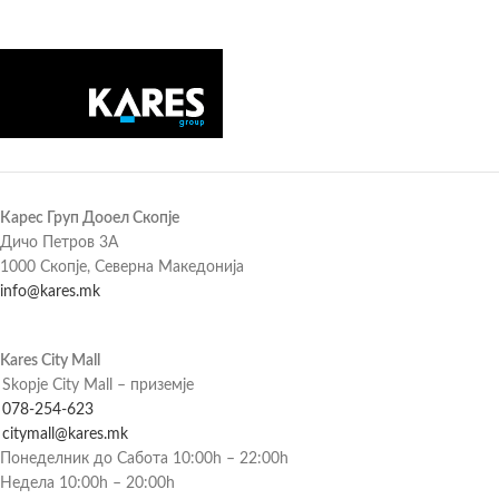
Карес Груп Дооел Скопје
Дичо Петров 3А
1000 Скопје, Северна Македонија
info@kares.mk
Kares City Mall
Skopje City Mall – приземје
078-254-623
citymall@kares.mk
Понеделник до Сабота 10:00h – 22:00h
Недела 10:00h – 20:00h