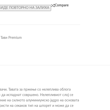
Compare
БИДЕ ПОВТОРНО НА ЗАЛИХА
Тави Premium
вачи. Тавата за пржење со нелеплива облога
аш да испаднат совршено. Нелепливиот слој се
ение на силното алуминиумско јадро на основата
ористи на секаков тип на шпорет и може да се