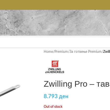
Home
/
Premium
/
За готвење Premium
/
Zwil
Zwilling Pro – та
8.793
ден
Out of stock