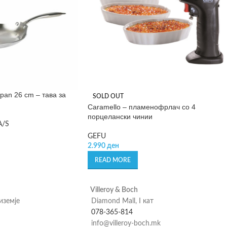
pan 26 cm – тава за
SOLD OUT
Caramello – пламенофрлач со 4
порцелански чинии
A/S
GEFU
2.990
ден
READ MORE
Villeroy & Boch
риземје
Diamond Mall, I кат
078-365-814
info@villeroy-boch.mk