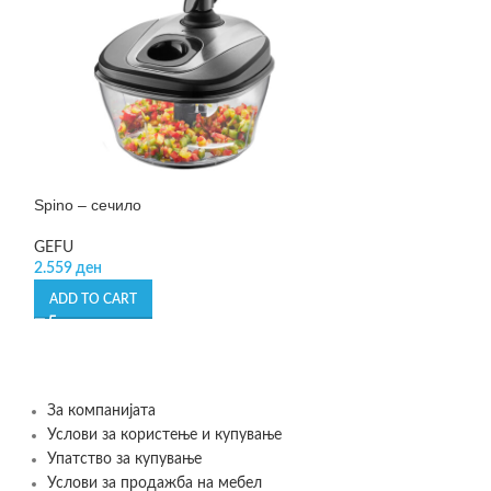
Spino – сечило
Spirelli XL – се
GEFU
GEFU
2.559
ден
2.999
ден
ADD TO CART
ADD TO CART
За компанијата
Услови за користење и купување
Упатство за купување
Услови за продажба на мебел