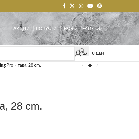
АКЦИИ
| ПОПУСТИ
|
НОВО
|
FADE-OUT
0
ДЕН
ling Pro – тава, 28 cm.
ва, 28 cm.