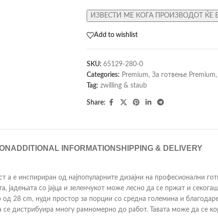
ИЗВЕСТИ МЕ КОГА ПРОИЗВОДОТ ЌЕ 
Add to wishlist
SKU:
65129-280-0
Categories:
Premium
,
За готвење Premium
,
Tag:
zwilling & staub
Share:
ION
ADDITIONAL INFORMATION
SHIPPING & DELIVERY
ст а е инспириран од најпопуларните дизајни на професионални гот
ата, јадењата со јајца и зеленчукот може лесно да се пржат и секог
р од 28 cm, нуди простор за порции со средна големина и благодар
та се дистрибуира многу рамномерно до работ. Тавата може да се к