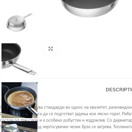
Click to enlarge
DESCRIPT
Оваа серија поставува стандарди во однос на квалитет, разновидно
Duraslide Ultra помага да се подготват јадења кои лесно горат. Риб
состои од три слоја и е особено робустен и издржлив. Со дијамета
SIGMA Clad, садот од нерѓосувачки челик брзо се загрева. Топлина