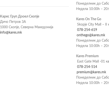
Понеделник до Сабо
Недела 10:00h – 20
Карес Груп Дооел Скопје
Kares On The Go
Дичо Петров 3А
Skopje City Mall – II 
1000 Скопје, Северна Македонија
078-254-619
info@kares.mk
onthego@kares.mk
Понеделник до Сабо
Недела 10:00h – 20
Kares Premium
East Gate Mall -01 к
078-254-514
premium@kares.mk
Понеделник до Сабо
Недела 10:00h – 20