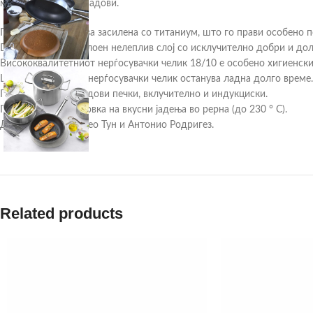
мие во машина за садови.
Повеќеслојна основа засилена со титаниум, што го прави особено п
Duraslide® Ultra3-слоен нелеплив слој со исклучително добри и дол
Висококвалитетниот нерѓосувачки челик 18/10 е особено хигиенски
Цврстата рачка од нерѓосувачки челик останува ладна долго време.
Погоден за сите видови печки, вклучително и индукциски.
Погоден за подготовка на вкусни јадења во рерна (до 230 ° C).
Дизајниран од Матео Тун и Антонио Родригез.
Related products