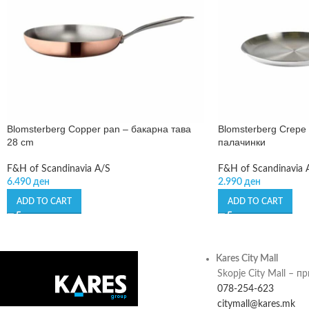
Blomsterberg Copper pan – бакарна тава
Blomsterberg Crepe 
28 cm
палачинки
F&H of Scandinavia A/S
F&H of Scandinavia 
6.490
ден
2.990
ден
ADD TO CART
ADD TO CART
Kares City Mall
Skopje City Mall – п
078-254-623
citymall@kares.mk