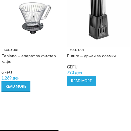
SOLD OUT
SOLD OUT
Fabiano – апарат за филтер
Future – држач за сламки
кафе
GEFU
GEFU
790
ден
1.269
ден
READ MORE
READ MORE