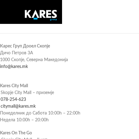
Карес Груп Дооел Скопје
Дичо Петров 3А
1000 Скопје, Северна Македонија
info@kares.mk
Kares City Mall
Skopje City Mall – приземје
078-254-623
citymall@kares.mk
Понеделник до Сабота 10:00h – 22:00h
Недела 10:00h – 20:00h
Kares On The Go