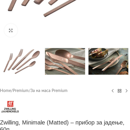
Click to enlarge
Home
/
Premium
/
За на маса Premium
Zwilling, Minimale (Matted) – прибор за јадење,
60п.