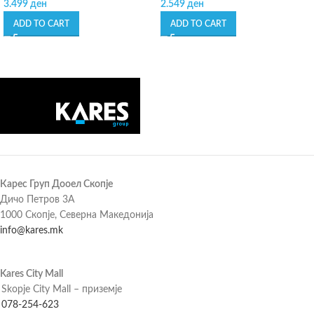
3.499
ден
2.549
ден
ADD TO CART
ADD TO CART
Карес Груп Дооел Скопје
Дичо Петров 3А
1000 Скопје, Северна Македонија
info@kares.mk
Kares City Mall
Skopje City Mall – приземје
078-254-623