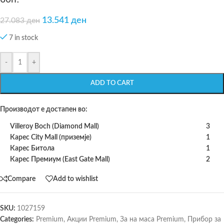
13.541
ден
27.083
ден
7 in stock
-
+
ADD TO CART
Производот е достапен во:
Villeroy Boch (Diamond Mall)
3
Карес City Mall (приземје)
1
Карес Битола
1
Карес Премиум (East Gate Mall)
2
Compare
Add to wishlist
SKU:
1027159
Categories:
Premium
,
Акции Premium
,
За на маса Premium
,
Прибор за