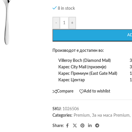
8 in stock
-
+
A
Производот е достапен во:
Villeroy Boch (Diamond Mall)
3
Карес City Mall (приземје)
3
Карес Премиум (East Gate Mall)
1
Карес Центар
1
Compare
Add to wishlist
SKU:
1026506
Categories:
Premium
,
За на маса Premium
,
Share: