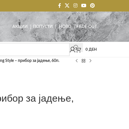
АКЦИИ
| ПОПУСТИ
|
НОВО
|
FADE-OUT
0
ДЕН
ing Style – прибор за јадење, 60п.
прибор за јадење,