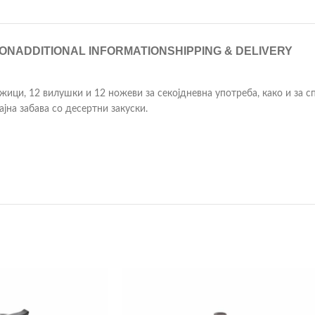
ION
ADDITIONAL INFORMATION
SHIPPING & DELIVERY
жици, 12 вилушки и 12 ножеви за секојдневна употреба, како и за с
ајна забава со десертни закуски.