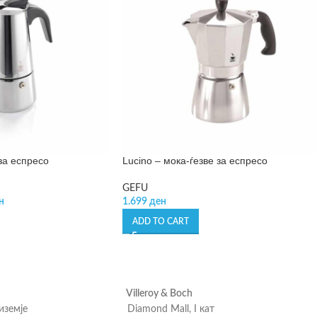
 за еспресо
Lucino – мока-ѓезве за еспресо
GEFU
н
1.699
ден
ADD TO CART
Villeroy & Boch
риземје
Diamond Mall, I кат