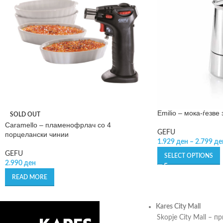
Emilio – мока-ѓезве
SOLD OUT
Caramello – пламенофрлач со 4
GEFU
порцелански чинии
1.929
ден
–
2.799
де
GEFU
SELECT OPTIONS
2.990
ден
READ MORE
Kares City Mall
Skopje City Mall – п