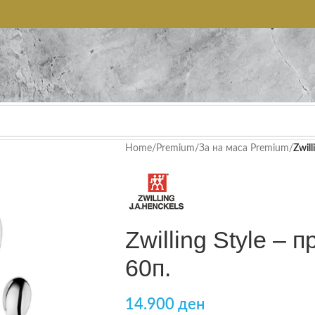
Home
/
Premium
/
За на маса Premium
/
Zwill
Zwilling Style – 
60п.
14.900
ден