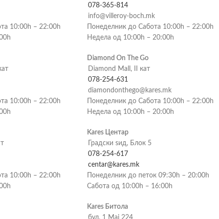
078-365-814
info@villeroy-boch.mk
та 10:00h – 22:00h
Понеделник до Сабота 10:00h – 22:00h
:00h
Недела од 10:00h – 20:00h
Diamond On The Go
кат
Diamond Mall, II кат
078-254-631
diamondonthego@kares.mk
та 10:00h – 22:00h
Понеделник до Сабота 10:00h – 22:00h
:00h
Недела од 10:00h – 20:00h
Kares Центар
ат
Градски ѕид, Блок 5
078-254-617
centar@kares.mk
та 10:00h – 22:00h
Понеделник до петок 09:30h – 20:00h
:00h
Сабота од 10:00h – 16:00h
Kares Битола
бул. 1 Мај 224