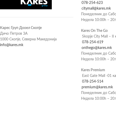
078-254-623
citymall@kares.mk
Понеделник до Сабо
Недела 10:00h – 20
Карес Груп Дооел Скопје
Kares On The Go
Дичо Петров 3А
Skopje City Mall – II 
1000 Скопје, Северна Македонија
078-254-619
info@kares.mk
onthego@kares.mk
Понеделник до Сабо
Недела 10:00h – 20
Kares Premium
East Gate Mall -01 к
078-254-514
premium@kares.mk
Понеделник до Сабо
Недела 10:00h – 20