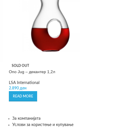
SOLD OUT
SOLD OUT
Ono Jug – декантер 1,2л
Serve – сет за о
LSA International
LSA International
2.890
ден
3.290
ден
READ MORE
READ MORE
За компанијата
Услови за користење и купување