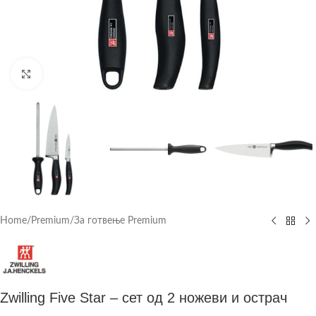
Click to enlarge
Home
/
Premium
/
За готвење Premium
Zwilling Five Star – сет од 2 ножеви и острач