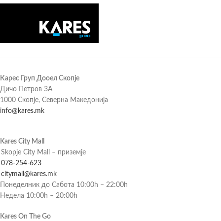
Карес Груп Дооел Скопје
Дичо Петров 3А
1000 Скопје, Северна Македонија
info@kares.mk
Kares City Mall
Skopje City Mall – приземје
078-254-623
citymall@kares.mk
Понеделник до Сабота 10:00h – 22:00h
Недела 10:00h – 20:00h
Kares On The Go