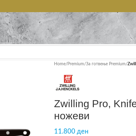
Home
/
Premium
/
За готвење Premium
/
Zwil
Zwilling Pro, Knif
ножеви
11.800
ден