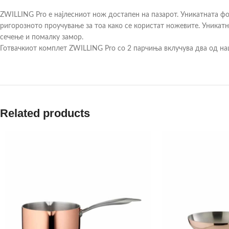
ZWILLING Pro е најлесниот нож достапен на пазарот. Уникатната ф
ригорозното проучување за тоа како се користат ножевите. Уникат
сечење и помалку замор.
Готвачкиот комплет ZWILLING Pro со 2 парчиња вклучува два од наш
Related products