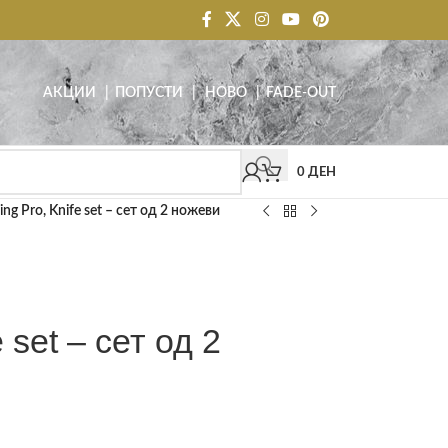
АКЦИИ
| ПОПУСТИ
|
НОВО
|
FADE-OUT
0
ДЕН
ling Pro, Knife set – сет од 2 ножеви
e set – сет од 2