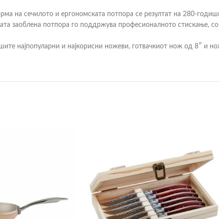
орма на сечилото и ергономската потпора се резултат на 280-годи
ната заоблена потпора го поддржува професионалното стискање, со 
ите најпопуларни и најкорисни ножеви, готвачкиот нож од 8″ и нож