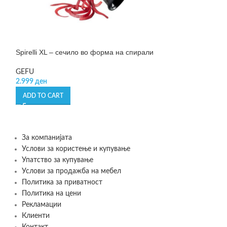
Spirelli XL – сечило во форма на спирали
Verdura – лупач
GEFU
GEFU
2.999
ден
1.490
ден
ADD TO CART
ADD TO CART
За компанијата
Услови за користење и купување
Упатство за купување
Услови за продажба на мебел
Политика за приватност
Политика на цени
Рекламации
Клиенти