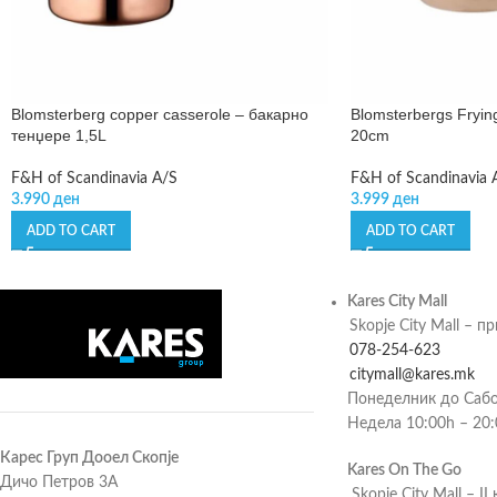
Blomsterberg copper casserole – бакарно
Blomsterbergs Fryin
тенџере 1,5L
20cm
F&H of Scandinavia A/S
F&H of Scandinavia 
3.990
ден
3.999
ден
ADD TO CART
ADD TO CART
Kares City Mall
Skopje City Mall – п
078-254-623
citymall@kares.mk
Понеделник до Сабо
Недела 10:00h – 20
Карес Груп Дооел Скопје
Kares On The Go
Дичо Петров 3А
Skopje City Mall – II 