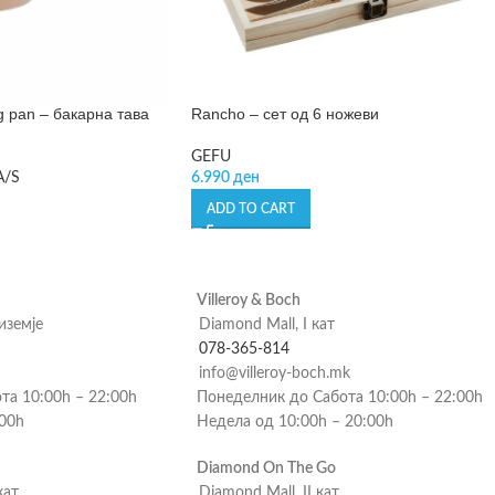
g pan – бакарна тава
Rancho – сет од 6 ножеви
GEFU
A/S
6.990
ден
ADD TO CART
Villeroy & Boch
риземје
Diamond Mall, I кат
078-365-814
info@villeroy-boch.mk
та 10:00h – 22:00h
Понеделник до Сабота 10:00h – 22:00h
:00h
Недела од 10:00h – 20:00h
Diamond On The Go
кат
Diamond Mall, II кат