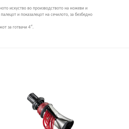
шното искуство во производството на ножеви и
палецот и показалецот на сечилото, за безбедно
от за готвачи 4″.