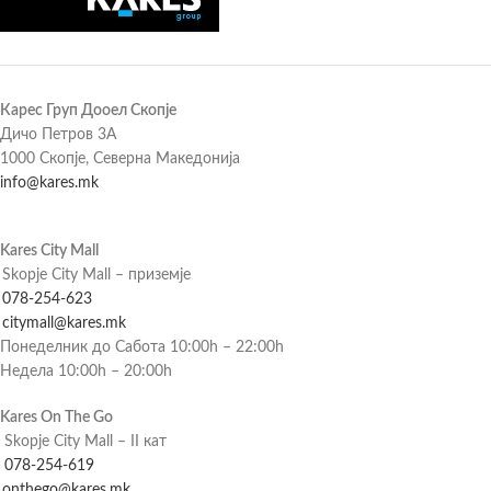
Карес Груп Дооел Скопје
Дичо Петров 3А
1000 Скопје, Северна Македонија
info@kares.mk
Kares City Mall
Skopje City Mall – приземје
078-254-623
citymall@kares.mk
Понеделник до Сабота 10:00h – 22:00h
Недела 10:00h – 20:00h
Kares On The Go
Skopje City Mall – II кат
078-254-619
onthego@kares.mk