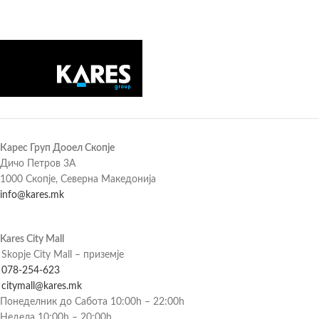
Карес Груп Дооел Скопје
Дичо Петров 3А
1000 Скопје, Северна Македонија
info@kares.mk
Kares City Mall
Skopje City Mall – приземје
078-254-623
citymall@kares.mk
Понеделник до Сабота 10:00h – 22:00h
Недела 10:00h – 20:00h