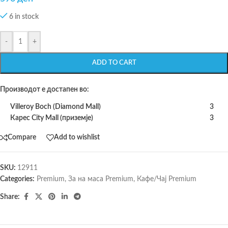
6 in stock
-
+
ADD TO CART
Производот е достапен во:
Villeroy Boch (Diamond Mall)
3
Карес City Mall (приземје)
3
Compare
Add to wishlist
SKU:
12911
Categories:
Premium
,
За на маса Premium
,
Кафе/Чај Premium
Share: