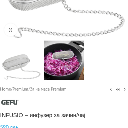
Click to enlarge
Home
/
Premium
/
За на маса Premium
INFUSIO – инфузер за зачин/чај
590
ден