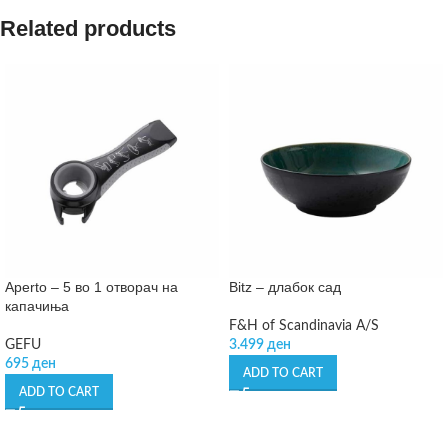
Related products
Aperto – 5 во 1 отворач на
Bitz – длабок сад
капачиња
F&H of Scandinavia A/S
GEFU
3.499
ден
695
ден
ADD TO CART
ADD TO CART