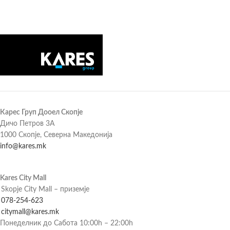
Карес Груп Дооел Скопје
Дичо Петров 3А
1000 Скопје, Северна Македонија
info@kares.mk
Kares City Mall
Skopje City Mall – приземје
078-254-623
citymall@kares.mk
Понеделник до Сабота 10:00h – 22:00h