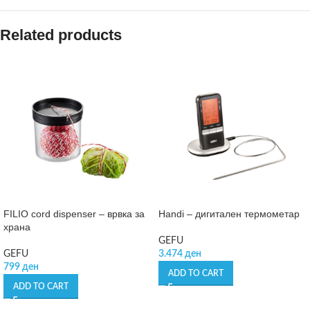
Related products
FILIO cord dispenser – врвка за
Handi – дигитален термометар
храна
GEFU
GEFU
3.474
ден
799
ден
ADD TO CART
ADD TO CART