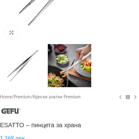
Click to enlarge
Home
/
Premium
/
Кујнски алатки Premium
ESATTO – пинцета за храна
1.269
ден