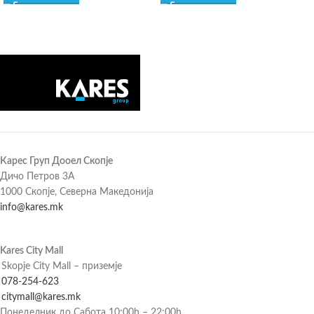
Карес Груп Дооел Скопје
Дичо Петров 3А
1000 Скопје, Северна Македонија
info@kares.mk
Kares City Mall
Skopje City Mall – приземје
078-254-623
citymall@kares.mk
Понеделник до Сабота 10:00h – 22:00h