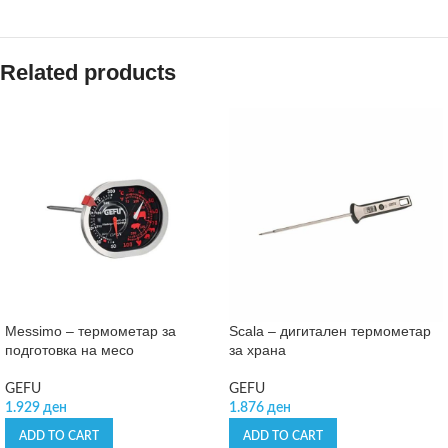
Related products
Messimo – термометар за
Scala – дигитален термометар
подготовка на месо
за храна
GEFU
GEFU
1.929
ден
1.876
ден
ADD TO CART
ADD TO CART