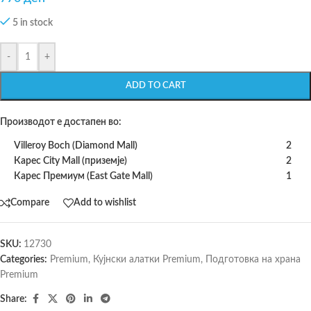
5 in stock
-
+
ADD TO CART
Производот е достапен во:
Villeroy Boch (Diamond Mall)
2
Карес City Mall (приземје)
2
Карес Премиум (East Gate Mall)
1
Compare
Add to wishlist
SKU:
12730
Categories:
Premium
,
Кујнски алатки Premium
,
Подготовка на храна
Premium
Share: