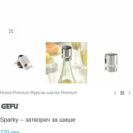
Click to enlarge
Home
/
Premium
/
Кујнски алатки Premium
Sparky – затворач за шише
770
ден