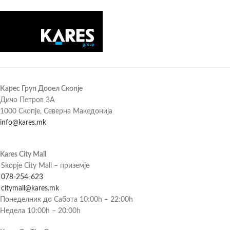
Карес Груп Дооел Скопје
Дичо Петров 3А
1000 Скопје, Северна Македонија
info@kares.mk
Kares City Mall
Skopje City Mall – приземје
078-254-623
citymall@kares.mk
Понеделник до Сабота 10:00h – 22:00h
Недела 10:00h – 20:00h