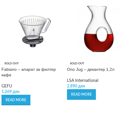
SOLD OUT
SOLD OUT
Fabiano – апарат за филтер
Ono Jug – декантер 1,2л
кафе
LSA International
GEFU
2.890
ден
1.269
ден
READ MORE
READ MORE