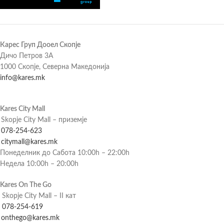
Карес Груп Дооел Скопје
Дичо Петров 3А
1000 Скопје, Северна Македонија
info@kares.mk
Kares City Mall
Skopje City Mall – приземје
078-254-623
citymall@kares.mk
Понеделник до Сабота 10:00h – 22:00h
Недела 10:00h – 20:00h
Kares On The Go
Skopje City Mall – II кат
078-254-619
onthego@kares.mk