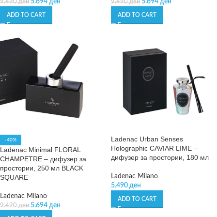
5.694
ден
5.694
ден
9.490
ден
9.490
ден
ADD TO CART
ADD TO CART
Ladenac Urban Senses
-40%
Holographic CAVIAR LIME –
Ladenac Minimal FLORAL
дифузер за простории, 180 мл
CHAMPETRE – дифузер за
простории, 250 мл BLACK
Ladenac Milano
SQUARE
5.490
ден
Ladenac Milano
ADD TO CART
5.694
ден
9.490
ден