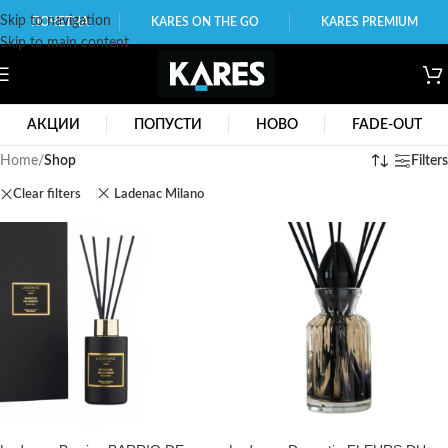
Skip to navigation
ПОЧЕТНА
KARES ON THE GO
KARES PREMIUM
Skip to main content
АКЦИИ
ПОПУСТИ
НОВО
FADE-OUT
Home
/
Shop
Filters
Clear filters
Ladenac Milano