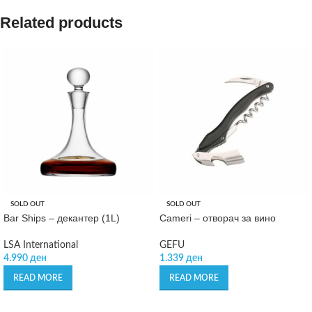
Related products
SOLD OUT
SOLD OUT
Bar Ships – декантер (1L)
Cameri – отворач за вино
LSA International
GEFU
4.990
ден
1.339
ден
READ MORE
READ MORE