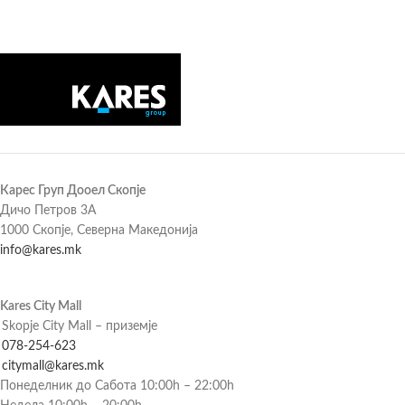
Карес Груп Дооел Скопје
Дичо Петров 3А
1000 Скопје, Северна Македонија
info@kares.mk
Kares City Mall
Skopje City Mall – приземје
078-254-623
citymall@kares.mk
Понеделник до Сабота 10:00h – 22:00h