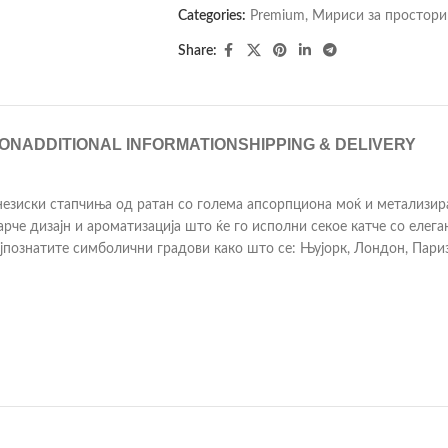
Categories:
Premium
,
Мириси за простори
Share:
ION
ADDITIONAL INFORMATION
SHIPPING & DELIVERY
езиски стапчиња од ратан со голема апсорпциона моќ и метализир
арче дизајн и ароматизација што ќе го исполни секое катче со елег
ајпознатите симболични градови како што се: Њујорк, Лондон, Пари