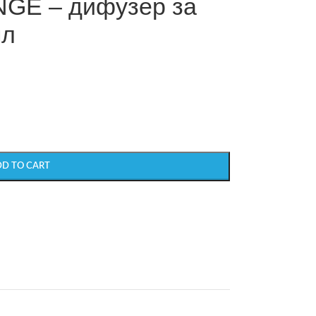
GE – дифузер за
мл
DD TO CART