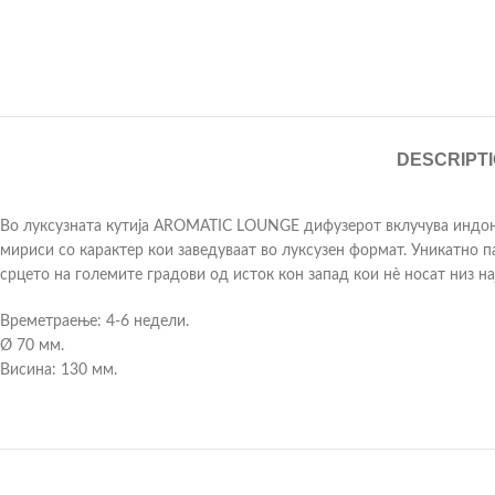
DESCRIPT
Во луксузната кутија AROMATIC LOUNGE дифузерот вклучува индон
мириси со карактер кои заведуваат во луксузен формат. Уникатно п
срцето на големите градови од исток кон запад кои нè носат низ н
Времетраење: 4-6 недели.
Ø 70 мм.
Висина: 130 мм.