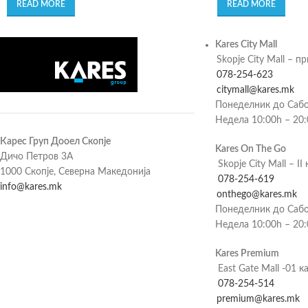
READ MORE
READ MORE
Kares City Mall
Skopje City Mall – п
078-254-623
citymall@kares.mk
Понеделник до Сабо
Недела 10:00h – 20
Карес Груп Дооел Скопје
Kares On The Go
Дичо Петров 3А
Skopje City Mall – II 
1000 Скопје, Северна Македонија
078-254-619
info@kares.mk
onthego@kares.mk
Понеделник до Сабо
Недела 10:00h – 20
Kares Premium
East Gate Mall -01 к
078-254-514
premium@kares.mk