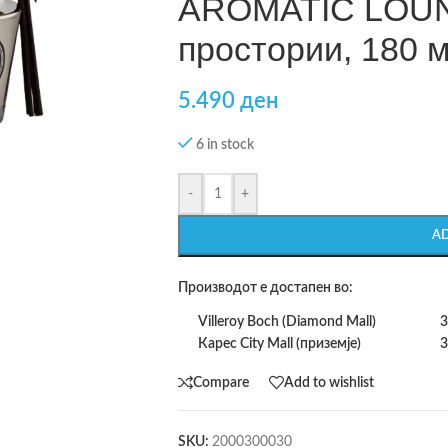
AROMATIC LOUN
простории, 180 
5.490
ден
6 in stock
-
+
A
Производот е достапен во:
Villeroy Boch (Diamond Mall)
3
Карес City Mall (приземје)
3
Compare
Add to wishlist
SKU:
2000300030