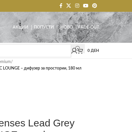
АКЦИИ
| ПОПУСТИ
|
НОВО
|
FADE-OUT
0
ДЕН
emium
/
C LOUNGE – дифузер за простории, 180 мл
enses Lead Grey