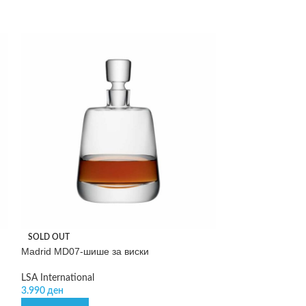
Passo – цедалка
SOLD OUT
Madrid MD07-шише за виски
GEFU
849
ден
–
1.299
д
LSA International
3.990
ден
SELECT OPTIONS