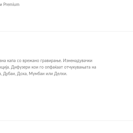
и Premium
ана капа со врежано гравирање. Изненадувачки
анција. Дифузери кои го опфаќаат отчукувањата на
з, Дубаи, Доха, Мумбаи или Делхи.