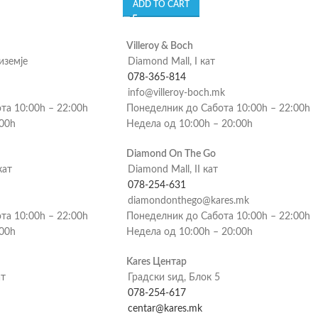
ADD TO CART
Villeroy & Boch
риземје
Diamond Mall, I кат
078-365-814
info@villeroy-boch.mk
та 10:00h – 22:00h
Понеделник до Сабота 10:00h – 22:00h
:00h
Недела од 10:00h – 20:00h
Diamond On The Go
кат
Diamond Mall, II кат
078-254-631
diamondonthego@kares.mk
та 10:00h – 22:00h
Понеделник до Сабота 10:00h – 22:00h
:00h
Недела од 10:00h – 20:00h
Kares Центар
ат
Градски ѕид, Блок 5
078-254-617
centar@kares.mk