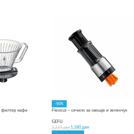
-50%
а филтер кафе
Flexicut – сечило за овошје и зеленчук
GEFU
1.180
ден
2.359
ден