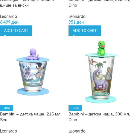
шише за виски
Dino
Leonardo
Leonardo
6.499
ден
951
ден
ADD TO CART
ADD TO CART
-30%
-30%
Bambini – детска чаша, 215 мл,
Bambini – детска чаша, 300 мл,
Sea
Dino
Leonardo
Leonardo