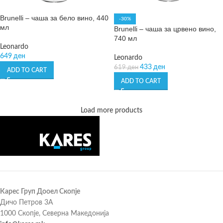
Brunelli – чаша за бело вино, 440
-30%
мл
Brunelli – чаша за црвено вино,
740 мл
Leonardo
649
ден
Leonardo
433
ден
619
ден
ADD TO CART
ADD TO CART
Load more products
Карес Груп Дооел Скопје
Дичо Петров 3А
1000 Скопје, Северна Македонија