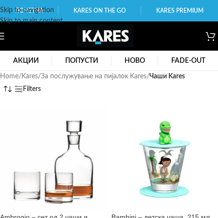
Skip to navigation
ПОЧЕТНА
KARES ON THE GO
KARES PREMIUM
Skip to main content
АКЦИИ
ПОПУСТИ
НОВО
FADE-OUT
Home
/
Kares
/
За послужување на пијалок Kares
/
Чаши Kares
Filters
Ambrogio – сет од 2 чаши и
Bambini – детска чаша, 215 мл,