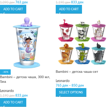
763
ден
833
ден
1.090
ден
1.190
ден
ADD TO CART
ADD TO CART
Bambini – детска чаша-сет
-30%
Bambini – детска чаша, 300 мл,
Leonardo
Sea
765
ден
–
850
ден
Leonardo
SELECT OPTIONS
833
ден
1.190
ден
ADD TO CART