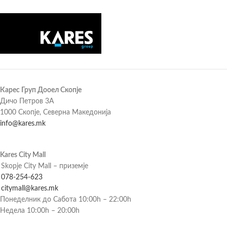
Карес Груп Дооел Скопје
Дичо Петров 3А
1000 Скопје, Северна Македонија
info@kares.mk
Kares City Mall
Skopje City Mall – приземје
078-254-623
citymall@kares.mk
Понеделник до Сабота 10:00h – 22:00h
Недела 10:00h – 20:00h