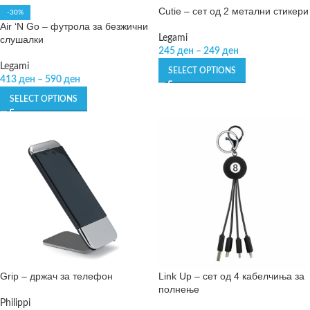
Cutie – сет од 2 метални стикери
-30%
Air ‘N Go – футрола за безжични
Legami
слушалки
245
ден
–
249
ден
Legami
SELECT OPTIONS
413
ден
–
590
ден
SELECT OPTIONS
Grip – држач за телефон
Link Up – сет од 4 кабелчиња за
полнење
Philippi