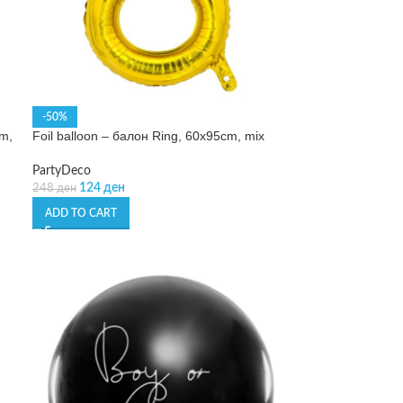
-50%
cm,
Foil balloon – балон Ring, 60x95cm, mix
PartyDeco
124
ден
248
ден
ADD TO CART