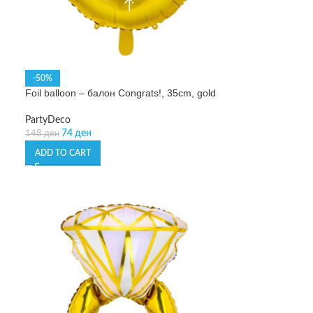
-50%
Foil balloon – балон Congrats!, 35cm, gold
PartyDeco
74
ден
148
ден
ADD TO CART