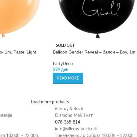
SOLD OUT
н 1m, Pastel Light
Balloon Gender Reveal – балон – Boy, 1m
PartyDeco
399
ден
READ MORE
Load more products
Villeroy & Boch
риземје
Diamond Mall, I кат
078-365-814
info@villeroy-boch.mk
та 10:00h – 22:00h
Понеделник до Сабота 10:00h – 22:00h