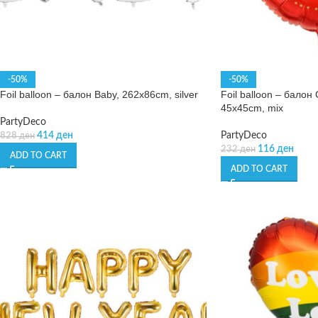
-50%
-50%
Foil balloon – балон Baby, 262x86cm, silver
Foil balloon – балон
45x45cm, mix
PartyDeco
414
ден
PartyDeco
828
ден
116
ден
232
ден
ADD TO CART
ADD TO CART