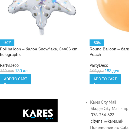
-50%
-50%
Foil balloon – балон Snowflake, 64×66 cm,
Round Balloon – бало
holographic
Peach
PartyDeco
PartyDeco
130
ден
183
ден
259
ден
365
ден
ADD TO CART
ADD TO CART
Kares City Mall
Skopje City Mall – п
078-254-623
citymall@kares.mk
Понеделник до Сабо