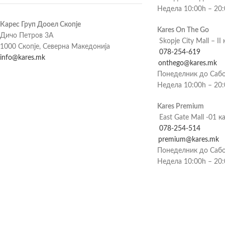
Недела 10:00h – 20
Карес Груп Дооел Скопје
Kares On The Go
Дичо Петров 3А
Skopje City Mall – II 
1000 Скопје, Северна Македонија
078-254-619
info@kares.mk
onthego@kares.mk
Понеделник до Сабо
Недела 10:00h – 20
Kares Premium
East Gate Mall -01 к
078-254-514
premium@kares.mk
Понеделник до Сабо
Недела 10:00h – 20