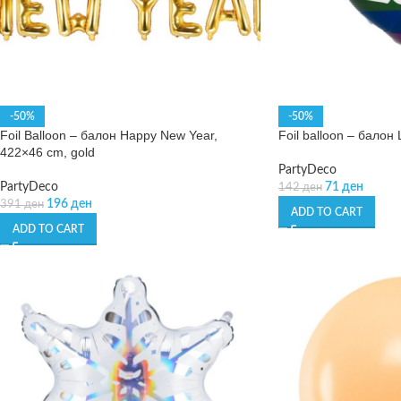
-50%
-50%
Foil Balloon – балон Happy New Year,
Foil balloon – балон 
422×46 cm, gold
PartyDeco
PartyDeco
71
ден
142
ден
196
ден
391
ден
ADD TO CART
ADD TO CART