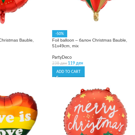
-50%
 Christmas Bauble,
Foil balloon – балон Christmas Bauble,
51x49cm, mix
PartyDeco
119
ден
238
ден
ADD TO CART