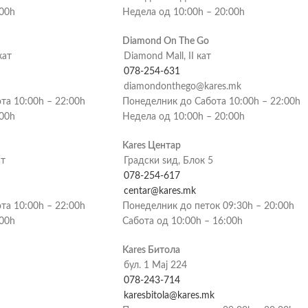
:00h
Недела од 10:00h – 20:00h
Diamond On The Go
кат
Diamond Mall, II кат
078-254-631
diamondonthego@kares.mk
та 10:00h – 22:00h
Понеделник до Сабота 10:00h – 22:00h
:00h
Недела од 10:00h – 20:00h
Kares Центар
ат
Градски ѕид, Блок 5
078-254-617
centar@kares.mk
та 10:00h – 22:00h
Понеделник до петок 09:30h – 20:00h
:00h
Сабота од 10:00h – 16:00h
Kares Битола
бул. 1 Мај 224
078-243-714
karesbitola@kares.mk