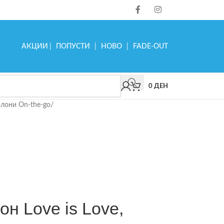
АКЦИИ
|
ПОПУСТИ
|
НОВО
|
FADE-OUT
0
ДЕН
лони On-the-go
/
лон Love is Love,