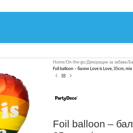
Home
/
On-the-go
/
Декорации за забава
/
Ба
Foil balloon – балон Love is Love, 35cm, mix
Foil balloon – ба