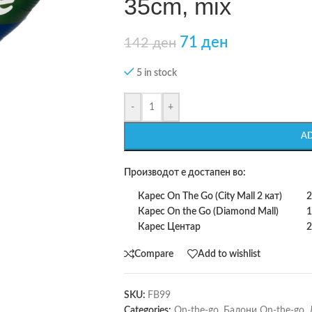
35cm, mix
71
ден
142
ден
5 in stock
-
+
A
Производот е достапен во:
Карес On The Go (City Mall 2 кат)
2
Карес On the Go (Diamond Mall)
1
Карес Центар
2
Compare
Add to wishlist
SKU:
FB99
Categories:
On-the-go
,
Балони On-the-go
,