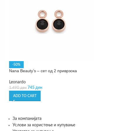
-50%
SOLD OUT
Nana Beauty’s – сет од 2 приврзока
Neil – папучи за
Leonardo
Flamingueo
745
ден
1.890
ден
1.490
ден
ADD TO CART
READ MORE
За компанијата
Услови за користење и купување