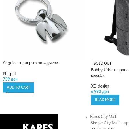
Angelo – приврзок за клучеви
SOLD OUT
Bobby Urban – ране
Philippi
кражби
739
ден
XD design
ADD TO CART
6.990
ден
READ MORE
Kares City Mall
Skopje City Mall – п