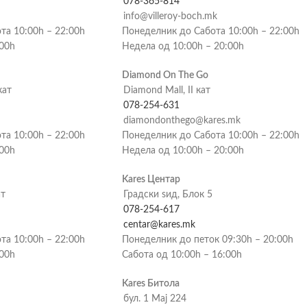
078-365-814
info@villeroy-boch.mk
та 10:00h – 22:00h
Понеделник до Сабота 10:00h – 22:00h
:00h
Недела од 10:00h – 20:00h
Diamond On The Go
кат
Diamond Mall, II кат
078-254-631
diamondonthego@kares.mk
та 10:00h – 22:00h
Понеделник до Сабота 10:00h – 22:00h
:00h
Недела од 10:00h – 20:00h
Kares Центар
ат
Градски ѕид, Блок 5
078-254-617
centar@kares.mk
та 10:00h – 22:00h
Понеделник до петок 09:30h – 20:00h
:00h
Сабота од 10:00h – 16:00h
Kares Битола
бул. 1 Мај 224