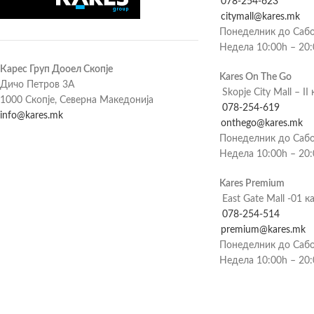
078-254-623
citymall@kares.mk
Понеделник до Сабо
Недела 10:00h – 20
Карес Груп Дооел Скопје
Kares On The Go
Дичо Петров 3А
Skopje City Mall – II 
1000 Скопје, Северна Македонија
078-254-619
info@kares.mk
onthego@kares.mk
Понеделник до Сабо
Недела 10:00h – 20
Kares Premium
East Gate Mall -01 к
078-254-514
premium@kares.mk
Понеделник до Сабо
Недела 10:00h – 20