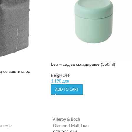
Leo – сад за складирање (350ml)
ц со заштита од
BergHOFF
1.190
ден
ADD TO CART
Villeroy & Boch
риземје
Diamond Mall, I кат