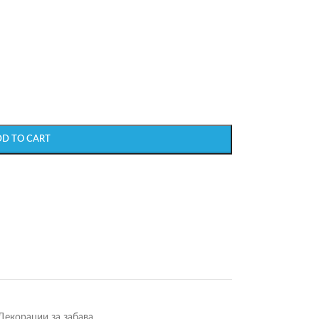
DD TO CART
Декорации за забава