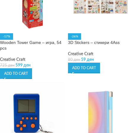
-17%
-26%
Wooden Tower Game – игра, 54
3D Stickers – стикери 4Ass
pcs
Creative Craft
Creative Craft
59
ден
80
ден
599
ден
725
ден
ADD TO CART
ADD TO CART