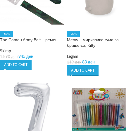
-50%
-30%
The Camou Army Belt – ремен
Meow – миризлива гума за
бришење, Kitty
Skimp
945
ден
Legami
1.890
ден
83
ден
119
ден
ADD TO CART
ADD TO CART