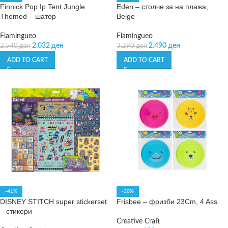
Finnick Pop Ip Tent Jungle
Eden – столче за на плажа,
Themed – шатор
Beige
Flamingueo
Flamingueo
2.032
ден
2.490
ден
2.540
ден
3.290
ден
ADD TO CART
ADD TO CART
-41%
-30%
DISNEY STITCH super stickerset
Frisbee – фризби 23Cm, 4 Ass.
– стикери
Creative Craft