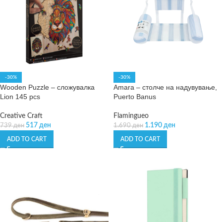
-30%
-30%
Wooden Puzzle – сложувалка
Amara – столче на надувување,
Lion 145 pcs
Puerto Banus
Creative Craft
Flamingueo
517
ден
1.190
ден
739
ден
1.690
ден
ADD TO CART
ADD TO CART