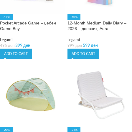
-19%
-40%
Pocket Arcade Game – џебен
12-Month Medium Daily Diary –
Game Boy
2026 – дневник, Aura
Legami
Legami
399
ден
599
ден
495
ден
999
ден
ADD TO CART
ADD TO CART
-20%
-24%