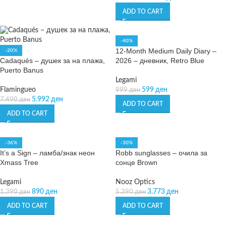
ADD TO CART
-40%
12-Month Medium Daily Diary –
-20%
Cadaqués – душек за на плажа,
2026 – дневник, Retro Blue
Puerto Banus
Legami
Flamingueo
599
ден
999
ден
5.992
ден
7.490
ден
ADD TO CART
ADD TO CART
-36%
-30%
It’s a Sign – ламба/знак неон
Robb sunglasses – очила за
Xmass Tree
сонце Brown
Legami
Nooz Optics
890
ден
3.773
ден
1.390
ден
5.390
ден
ADD TO CART
ADD TO CART