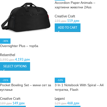
Accordion Paper Animals –
хартиени животни 2Ass
Creative Craft
119
ден
199
ден
ADD TO CART
-30%
Overnighter Plus – торба
Reisenthel
4.193
ден
5.990
ден
SELECT OPTIONS
-21%
-12%
Pocket Bowling Set – мини сет за
3 In 1 Notebook With Spiral – A4
куглање
тетратка, Flash
Creative Craft
Legami
149
ден
468
ден
189
ден
529
ден