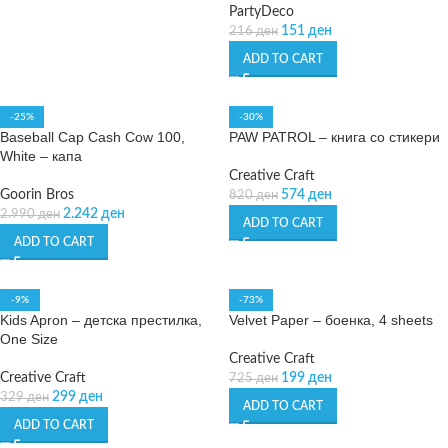
PartyDeco
151
ден
216
ден
ADD TO CART
-25%
-30%
Baseball Cap Cash Cow 100,
PAW PATROL – книга со стикери
White – капа
Creative Craft
Goorin Bros
574
ден
820
ден
2.242
ден
2.990
ден
ADD TO CART
ADD TO CART
-9%
-73%
Kids Apron – детска престилка,
Velvet Paper – боенка, 4 sheets
One Size
Creative Craft
Creative Craft
199
ден
725
ден
299
ден
329
ден
ADD TO CART
ADD TO CART