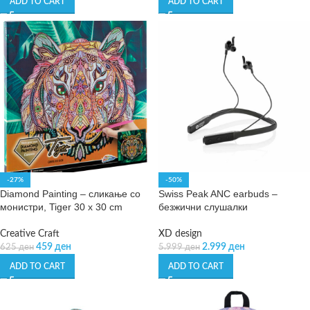
ADD TO CART
ADD TO CART
-27%
-50%
Diamond Painting – сликање со
Swiss Peak ANC earbuds –
монистри, Tiger 30 x 30 cm
безжични слушалки
Creative Craft
XD design
459
ден
2.999
ден
625
ден
5.999
ден
ADD TO CART
ADD TO CART