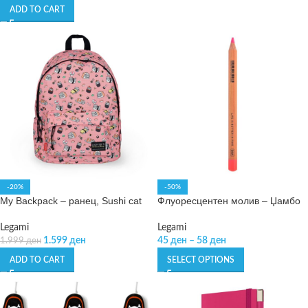
ADD TO CART
-20%
-50%
My Backpack – ранец, Sushi cat
Флуоресцентен молив – Џамбо
Legami
Legami
1.599
ден
45
ден
–
58
ден
1.999
ден
ADD TO CART
SELECT OPTIONS