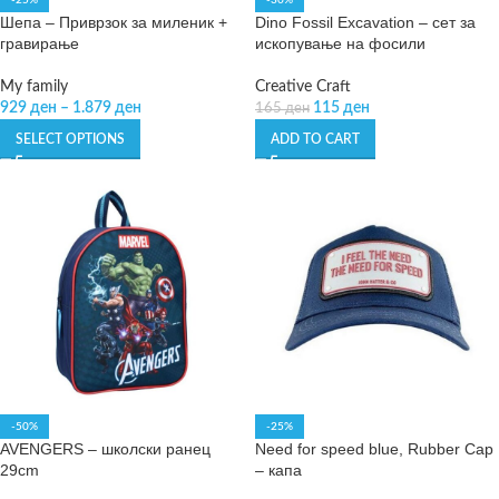
-25%
-30%
Шепа – Приврзок за миленик +
Dino Fossil Excavation – сет за
гравирање
ископување на фосили
My family
Creative Craft
929
ден
–
1.879
ден
115
ден
165
ден
SELECT OPTIONS
ADD TO CART
-50%
-25%
AVENGERS – школски ранец
Need for speed blue, Rubber Cap
29cm
– капа