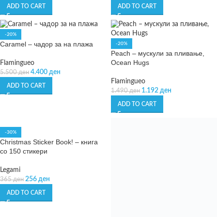
ADD TO CART
ADD TO CART
-20%
Caramel – чадор за на плажа
-20%
Peach – мускули за пливање,
Ocean Hugs
Flamingueo
4.400
ден
5.500
ден
Flamingueo
ADD TO CART
1.192
ден
1.490
ден
ADD TO CART
-30%
-50%
Christmas Sticker Book! – книга
Balloon bouquet – балон –
со 150 стикери
Christmas tree, mix, 65×161 cm
Legami
PartyDeco
256
ден
833
ден
365
ден
1.666
ден
ADD TO CART
ADD TO CART