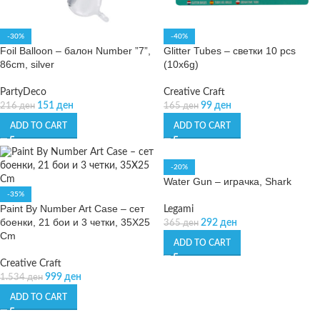
-30%
-40%
Foil Balloon – балон Number ”7”,
Glitter Tubes – светки 10 pcs
86cm, silver
(10x6g)
PartyDeco
Creative Craft
151
ден
99
ден
216
ден
165
ден
ADD TO CART
ADD TO CART
-20%
Water Gun – играчка, Shark
-35%
Paint By Number Art Case – сет
Legami
боенки, 21 бои и 3 четки, 35X25
292
ден
365
ден
Cm
ADD TO CART
Creative Craft
999
ден
1.534
ден
ADD TO CART