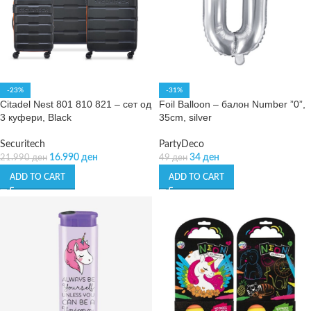
-23%
-31%
Citadel Nest 801 810 821 – сет од
Foil Balloon – балон Number ”0”,
3 куфери, Black
35cm, silver
Securitech
PartyDeco
16.990
ден
34
ден
21.990
ден
49
ден
ADD TO CART
ADD TO CART