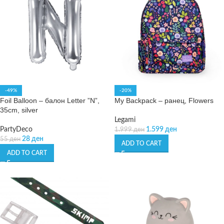
-49%
-20%
Foil Balloon – балон Letter ”N”,
My Backpack – ранец, Flowers
35cm, silver
Legami
PartyDeco
1.599
ден
1.999
ден
28
ден
55
ден
ADD TO CART
ADD TO CART