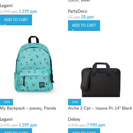
35cm, silver
Legami
1.199
ден
PartyDeco
1.999
ден
28
ден
55
ден
ADD TO CART
ADD TO CART
-20%
-20%
My Backpack – ранец, Panda
Arche 2-Cpt – ташна Pc 14″ Black
Legami
Delsey
1.599
ден
7.990
ден
1.999
ден
9.990
ден