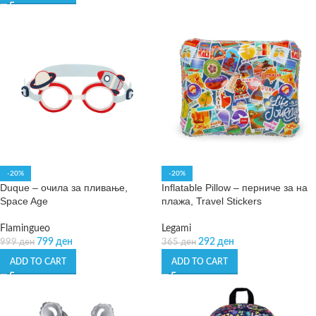
-20%
-20%
Duque – очила за пливање,
Inflatable Pillow – перниче за на
Space Age
плажа, Travel Stickers
Flamingueo
Legami
799
ден
292
ден
999
ден
365
ден
ADD TO CART
ADD TO CART