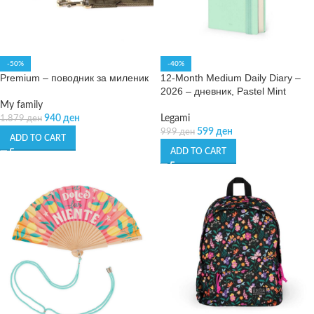
-50%
-40%
Premium – поводник за миленик
12-Month Medium Daily Diary –
2026 – дневник, Pastel Mint
My family
940
ден
Legami
1.879
ден
599
ден
999
ден
ADD TO CART
ADD TO CART