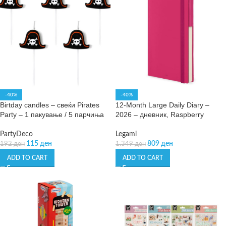
-40%
-40%
Birtday candles – свеќи Pirates
12-Month Large Daily Diary –
Party – 1 пакување / 5 парчиња
2026 – дневник, Raspberry
PartyDeco
Legami
115
ден
809
ден
192
ден
1.349
ден
ADD TO CART
ADD TO CART