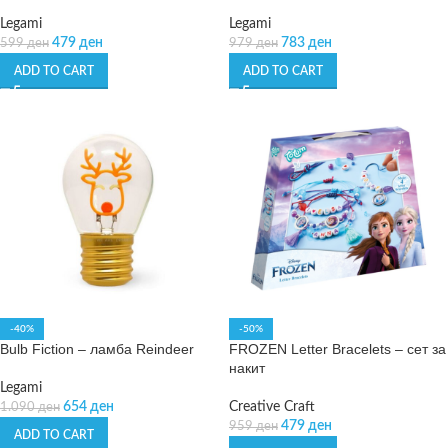
Legami
Legami
479
ден
783
ден
599
ден
979
ден
ADD TO CART
ADD TO CART
-40%
-50%
Bulb Fiction – ламба Reindeer
FROZEN Letter Bracelets – сет за
накит
Legami
654
ден
Creative Craft
1.090
ден
479
ден
959
ден
ADD TO CART