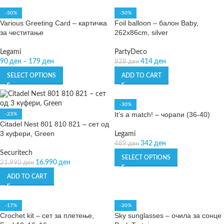
-50%
-50%
Various Greeting Card – картичка
Foil balloon – балон Baby,
за честитање
262x86cm, silver
Legami
PartyDeco
90
ден
–
179
ден
414
ден
828
ден
SELECT OPTIONS
ADD TO CART
-30%
It’s a match! – чорапи (36-40)
-23%
Citadel Nest 801 810 821 – сет од
3 куфери, Green
Legami
342
ден
489
ден
Securitech
SELECT OPTIONS
16.990
ден
21.990
ден
ADD TO CART
-17%
-20%
Crochet kit – сет за плетење,
Sky sunglasses – очила за сонце