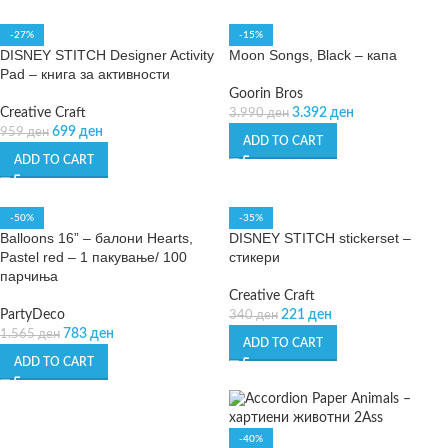
-27%
-15%
DISNEY STITCH Designer Activity
Moon Songs, Black – капа
Pad – книга за активности
Goorin Bros
Creative Craft
3.392
ден
3.990
ден
699
ден
959
ден
ADD TO CART
ADD TO CART
-50%
-35%
Balloons 16” – балони Hearts,
DISNEY STITCH stickerset –
Pastel red – 1 пакување/ 100
стикери
парчиња
Creative Craft
PartyDeco
221
ден
340
ден
783
ден
1.565
ден
ADD TO CART
ADD TO CART
-40%