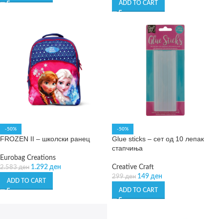
ADD TO CART
-50%
-50%
FROZEN II – школски ранец
Glue sticks – сет од 10 лепак
стапчиња
Eurobag Creations
1.292
ден
Creative Craft
2.583
ден
149
ден
299
ден
ADD TO CART
ADD TO CART