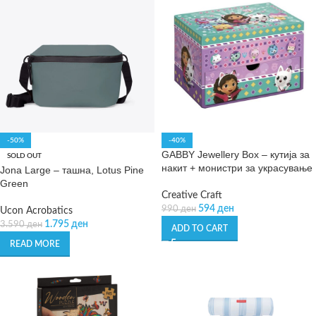
-50%
-40%
GABBY Jewellery Box – кутија за
SOLD OUT
накит + монистри за украсување
Jona Large – ташна, Lotus Pine
Green
Creative Craft
594
ден
990
ден
Ucon Acrobatics
1.795
ден
3.590
ден
ADD TO CART
READ MORE