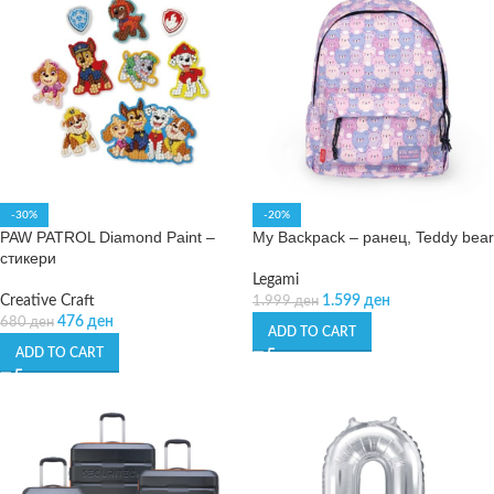
-30%
-20%
PAW PATROL Diamond Paint –
My Backpack – ранец, Teddy bear
стикери
Legami
Creative Craft
1.599
ден
1.999
ден
476
ден
680
ден
ADD TO CART
ADD TO CART