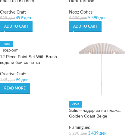
Foal 10x16x16cm
Dark Tortoise
Creative Craft
Nooz Optics
499
ден
5.590
ден
599
ден
6.990
ден
ADD TO CART
ADD TO CART
-50%
SOLD OUT
12 Piece Paint Set With Brush –
водени бои со четка
Creative Craft
94
ден
189
ден
READ MORE
-35%
Solis – чадор за на плажа,
Golden Coast Beige
Flamingueo
3.439
ден
5.290
ден