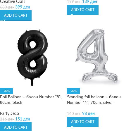
Creative Craft
139
ден
199
ден
399
ден
680
ден
ADD TO CART
ADD TO CART
-30%
-30%
Foil Balloon – балон Number ”8”,
Standing foil balloon – балон
86cm, black
Number ”4”, 70cm, silver
PartyDeco
98
ден
140
ден
151
ден
216
ден
ADD TO CART
ADD TO CART