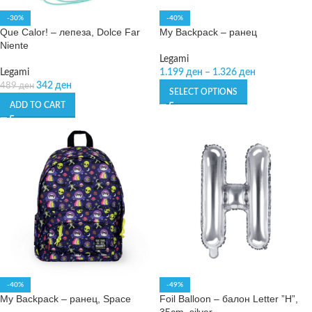
-30%
-40%
Que Calor! – лепеза, Dolce Far
My Backpack – ранец
Niente
Legami
Legami
1.199
ден
–
1.326
ден
342
ден
489
ден
SELECT OPTIONS
ADD TO CART
-40%
-49%
My Backpack – ранец, Space
Foil Balloon – балон Letter ”H”,