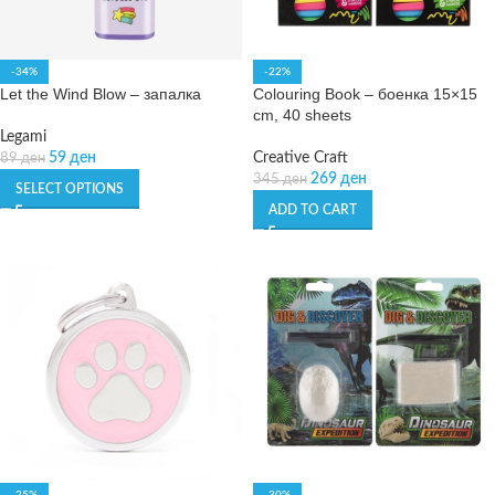
-34%
-22%
Let the Wind Blow – запалка
Colouring Book – боенка 15×15
cm, 40 sheets
Legami
59
ден
Creative Craft
89
ден
269
ден
345
ден
SELECT OPTIONS
ADD TO CART