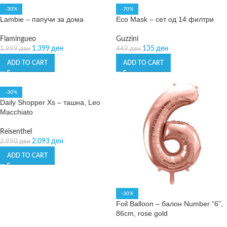
-30%
-70%
Lambie – папучи за дома
Eco Mask – сет од 14 филтри
Flamingueo
Guzzini
1.399
ден
135
ден
1.999
ден
449
ден
ADD TO CART
ADD TO CART
-30%
Daily Shopper Xs – ташна, Leo
Macchiato
Reisenthel
2.093
ден
2.990
ден
ADD TO CART
-30%
Foil Balloon – балон Number ”6”,
86cm, rose gold