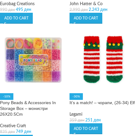
Eurobag Creations
John Hatter & Co
495
ден
2.243
ден
990
ден
2.990
ден
ADD TO CART
ADD TO CART
-10%
-30%
Pony Beads & Accessories In
It’s a match! – чорапи, (26-34) Elf
Storage Box – монистри
26X20.5Cm
Legami
251
ден
359
ден
Creative Craft
ADD TO CART
749
ден
835
ден