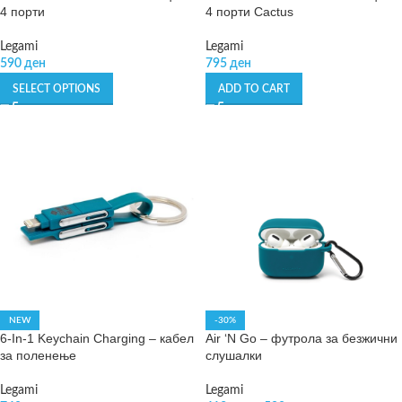
4 порти
4 порти Cactus
Legami
Legami
590
ден
795
ден
SELECT OPTIONS
ADD TO CART
NEW
-30%
6-In-1 Keychain Charging – кабел
Air ‘N Go – футрола за безжични
за поленење
слушалки
Legami
Legami