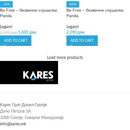
-30%
NEW
Be Free – безжични слушалки,
Be Free – безжични слушалки,
Panda
Panda
Legami
Legami
1.603
ден
2.290
ден
2.290
ден
ADD TO CART
ADD TO CART
Load more products
Карес Груп Дооел Скопје
Дичо Петров 3А
1000 Скопје, Северна Македонија
info@kares.mk