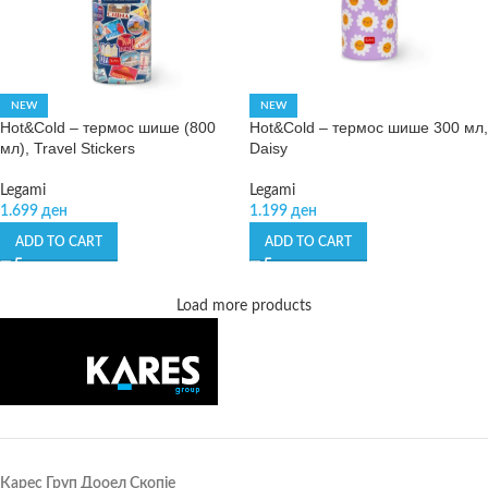
NEW
NEW
Hot&Cold – термос шише (800
Hot&Cold – термос шише 300 мл,
мл), Travel Stickers
Daisy
Legami
Legami
1.699
ден
1.199
ден
ADD TO CART
ADD TO CART
Load more products
Карес Груп Дооел Скопје