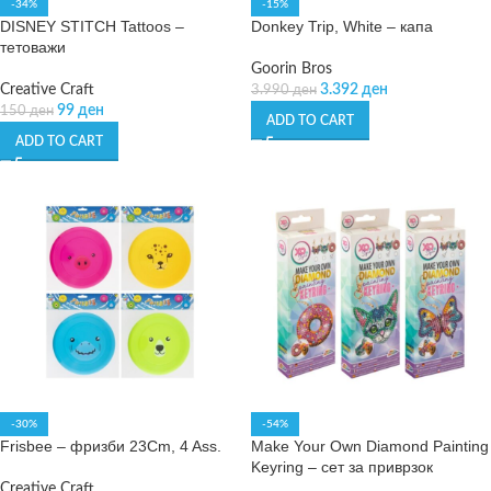
-34%
-15%
DISNEY STITCH Tattoos –
Donkey Trip, White – капа
тетоважи
Goorin Bros
Creative Craft
3.392
ден
3.990
ден
99
ден
150
ден
ADD TO CART
ADD TO CART
-30%
-54%
Frisbee – фризби 23Cm, 4 Ass.
Make Your Own Diamond Painting
Keyring – сет за приврзок
Creative Craft