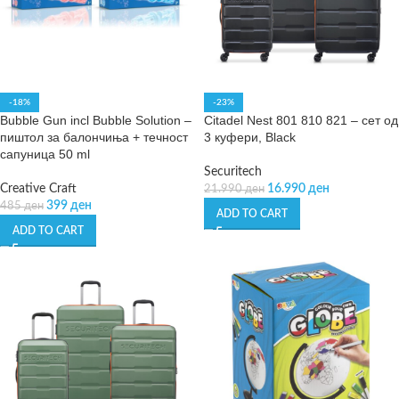
-18%
-23%
Bubble Gun incl Bubble Solution –
Citadel Nest 801 810 821 – сет од
пиштол за балончиња + течност
3 куфери, Black
сапуница 50 ml
Securitech
Creative Craft
16.990
ден
21.990
ден
399
ден
485
ден
ADD TO CART
ADD TO CART