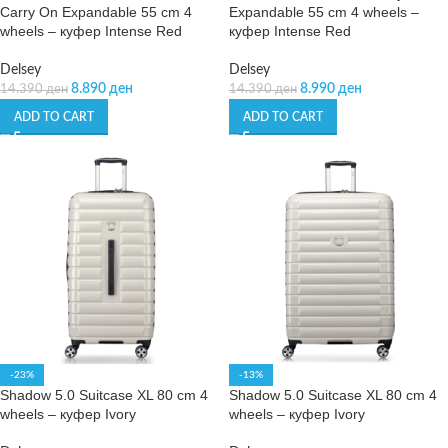
Carry On Expandable 55 cm 4
Expandable 55 cm 4 wheels –
wheels – куфер Intense Red
куфер Intense Red
Delsey
Delsey
8.890
ден
8.990
ден
14.390
ден
14.390
ден
ADD TO CART
ADD TO CART
-23%
-13%
Shadow 5.0 Suitcase XL 80 cm 4
Shadow 5.0 Suitcase XL 80 cm 4
wheels – куфер Ivory
wheels – куфер Ivory