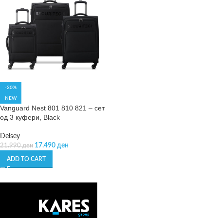
-20%
NEW
Vanguard Nest 801 810 821 – сет
од 3 куфери, Black
Delsey
17.490
ден
21.990
ден
ADD TO CART