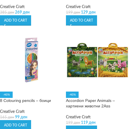
Creative Craft
Creative Craft
269
ден
129
ден
385
ден
199
ден
ADD TO CART
ADD TO CART
-40%
-40%
8 Colouring pencils – боици
Accordion Paper Animals –
хартиени животни 2Ass
Creative Craft
99
ден
Creative Craft
165
ден
119
ден
199
ден
ADD TO CART