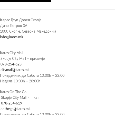
Карес Груп Дооел Скопје
Дичо Петров 3А
1000 Скопје, Северна Македонија
info@kares.mk
Kares City Mall
Skopje City Mall – приземје
078-254-623
citymall@kares.mk
Понеделник до Сабота 10:00h – 22:00h
Недела 10:00h – 20:00h
Kares On The Go
Skopje City Mall – II кат
078-254-619
onthego@kares.mk
Понеделник до Сабота 10:00h – 22:00h