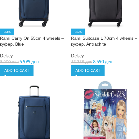
-33%
-36%
Rami Carry On 55cm 4 wheels –
Rami Suitcase L 78cm 4 wheels –
куфер, Blue
куфер, Antrachite
Delsey
Delsey
5.999
ден
8.590
ден
8.900
ден
13.339
ден
ADD TO CART
ADD TO CART