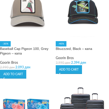
-30%
-40%
Baseball Cap Pigeon 100, Grey
Bbuzzzed, Black – капа
Pigeon – капа
Goorin Bros
Goorin Bros
2.394
ден
3.990
ден
2.093
ден
2.990
ден
ADD TO CART
ADD TO CART