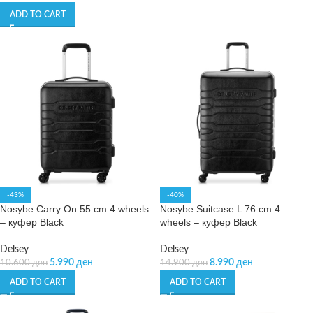
ADD TO CART
-43%
-40%
Nosybe Carry On 55 cm 4 wheels
Nosybe Suitcase L 76 cm 4
– куфер Black
wheels – куфер Black
Delsey
Delsey
5.990
ден
8.990
ден
10.600
ден
14.900
ден
ADD TO CART
ADD TO CART