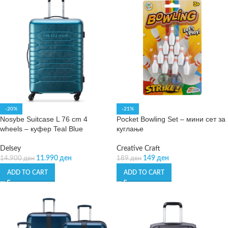
-20%
-21%
Nosybe Suitcase L 76 cm 4
Pocket Bowling Set – мини сет за
wheels – куфер Teal Blue
куглање
Delsey
Creative Craft
11.990
ден
149
ден
14.900
ден
189
ден
ADD TO CART
ADD TO CART