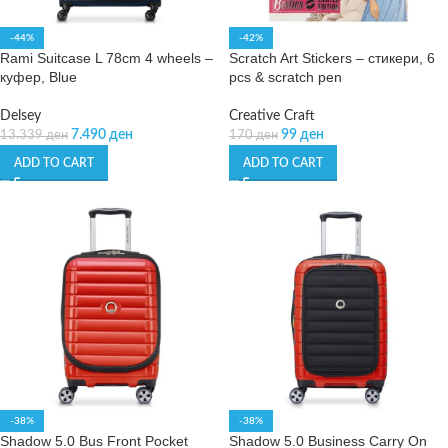
-44%
-42%
Rami Suitcase L 78cm 4 wheels –
Scratch Art Stickers – стикери, 6
куфер, Blue
pcs & scratch pen
Delsey
Creative Craft
7.490
ден
99
ден
13.339
ден
170
ден
ADD TO CART
ADD TO CART
-38%
-38%
Shadow 5.0 Bus Front Pocket
Shadow 5.0 Business Carry On