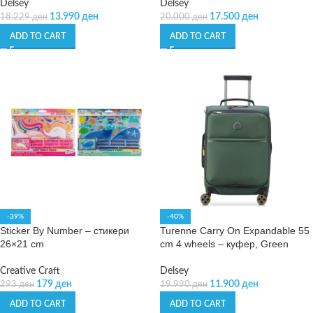
Delsey
Delsey
13.990
ден
17.500
ден
18.229
ден
20.000
ден
ADD TO CART
ADD TO CART
-39%
-40%
Sticker By Number – стикери
Turenne Carry On Expandable 55
26×21 cm
cm 4 wheels – куфер, Green
Creative Craft
Delsey
179
ден
11.900
ден
293
ден
19.990
ден
ADD TO CART
ADD TO CART