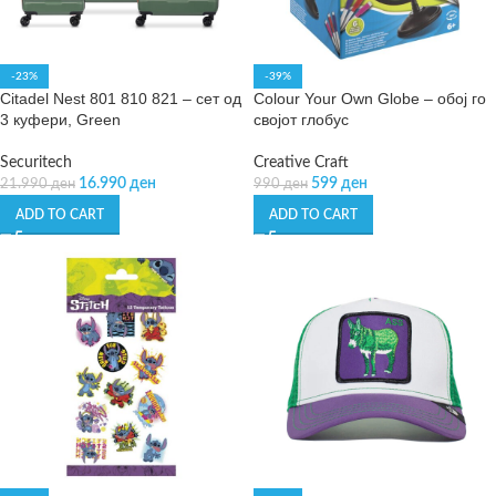
-23%
-39%
Citadel Nest 801 810 821 – сет од
Colour Your Own Globe – обој го
3 куфери, Green
својот глобус
Securitech
Creative Craft
16.990
ден
599
ден
21.990
ден
990
ден
ADD TO CART
ADD TO CART