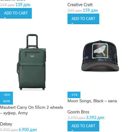
139
ден
Creative Craft
199
ден
159
ден
349
ден
ADD TO CART
ADD TO CART
-30%
-15%
Moon Songs, Black – капа
NEW
Maubert Carry On 55cm 2 wheels
Goorin Bros
– куфер, Army
3.392
ден
3.990
ден
Delsey
ADD TO CART
6.900
ден
9.900
ден