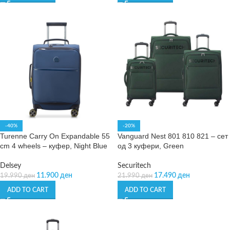
-40%
-20%
Turenne Carry On Expandable 55
Vanguard Nest 801 810 821 – сет
cm 4 wheels – куфер, Night Blue
од 3 куфери, Green
Delsey
Securitech
11.900
ден
17.490
ден
19.990
ден
21.990
ден
ADD TO CART
ADD TO CART