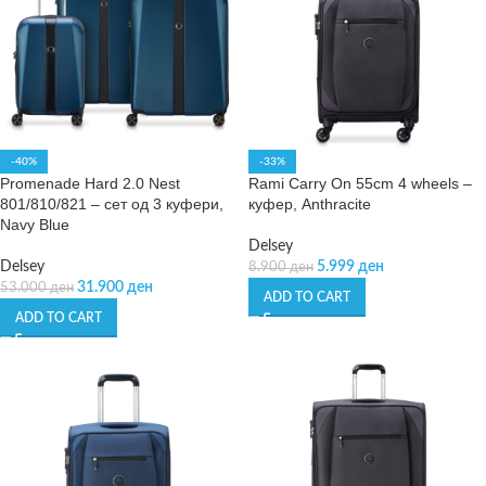
-40%
-33%
Promenade Hard 2.0 Nest
Rami Carry On 55cm 4 wheels –
801/810/821 – сет од 3 куфери,
куфер, Anthracite
Navy Blue
Delsey
Delsey
5.999
ден
8.900
ден
31.900
ден
53.000
ден
ADD TO CART
ADD TO CART