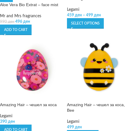
Aloe Vera Bio Extrat – face mist
Legami
459
ден
–
499
ден
Mr and Mrs fragrances
496
ден
990
ден
SELECT OPTIONS
ADD TO CART
Amazing Hair – чешел за коса
Amazing Hair – чешел за коса,
Bee
Legami
390
ден
Legami
499
ден
ADD TO CART