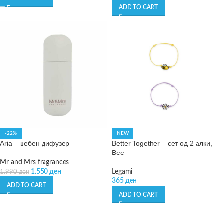
ADD TO CART
-22%
NEW
Aria – џебен дифузер
Better Together – сет од 2 алки,
Bee
Mr and Mrs fragrances
1.550
ден
Legami
1.990
ден
365
ден
ADD TO CART
ADD TO CART