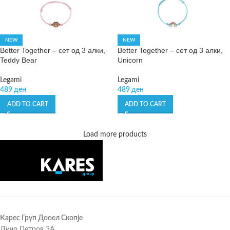
NEW
NEW
Better Together – сет од 3 алки,
Better Together – сет од 3 алки,
Teddy Bear
Unicorn
Legami
Legami
489
ден
489
ден
ADD TO CART
ADD TO CART
Load more products
Карес Груп Дооел Скопје
Дичо Петров 3А