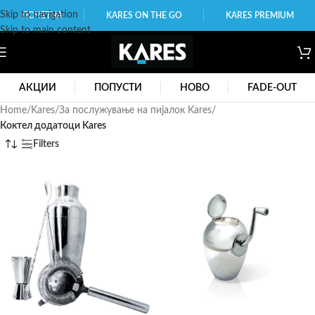
Skip to navigation
ПОЧЕТНА
KARES ON THE GO
KARES PREMIUM
Skip to main content
АКЦИИ
ПОПУСТИ
НОВО
FADE-OUT
Home
/
Kares
/
За послужување на пијалок Kares
/
Коктел додатоци Kares
Filters