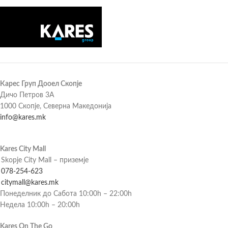
Карес Груп Дооел Скопје
Дичо Петров 3А
1000 Скопје, Северна Македонија
info@kares.mk
Kares City Mall
Skopje City Mall – приземје
078-254-623
citymall@kares.mk
Понеделник до Сабота 10:00h – 22:00h
Недела 10:00h – 20:00h
Kares On The Go