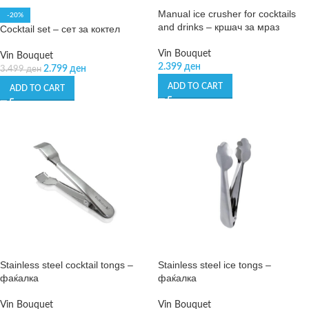
Manual ice crusher for cocktails
-20%
and drinks – кршач за мраз
Cocktail set – сет за коктел
Vin Bouquet
Vin Bouquet
2.399
ден
2.799
ден
3.499
ден
ADD TO CART
ADD TO CART
Stainless steel cocktail tongs –
Stainless steel ice tongs –
фаќалка
фаќалка
Vin Bouquet
Vin Bouquet