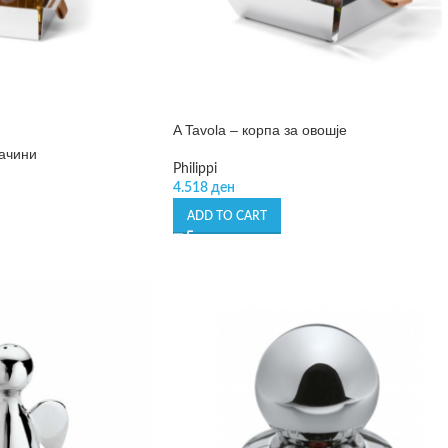
A Tavola – корпа за овошје
зачини
Philippi
4.518
ден
ADD TO CART