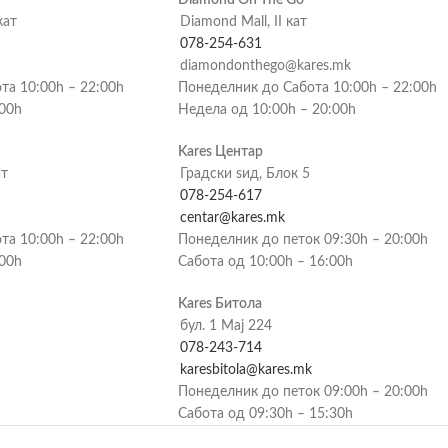
кат
Diamond Mall, II кат
078-254-631
diamondonthego@kares.mk
та 10:00h – 22:00h
Понеделник до Сабота 10:00h – 22:00h
:00h
Недела од 10:00h – 20:00h
Kares Центар
ат
Градски ѕид, Блок 5
078-254-617
centar@kares.mk
та 10:00h – 22:00h
Понеделник до петок 09:30h – 20:00h
:00h
Сабота од 10:00h – 16:00h
Kares Битола
бул. 1 Мај 224
078-243-714
karesbitola@kares.mk
Понеделник до петок 09:00h – 20:00h
Сабота од 09:30h – 15:30h