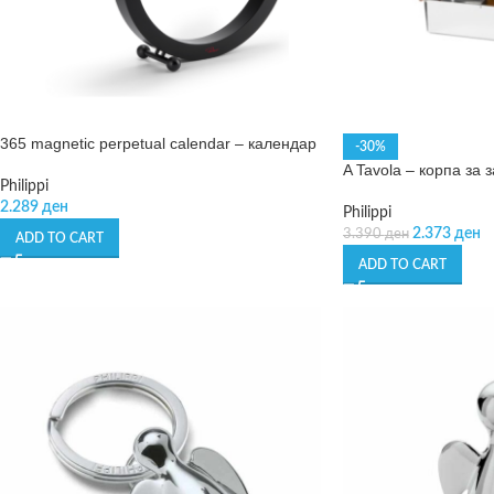
365 magnetic perpetual calendar – календар
-30%
A Tavola – корпа за 
Philippi
2.289
ден
Philippi
2.373
ден
3.390
ден
ADD TO CART
ADD TO CART