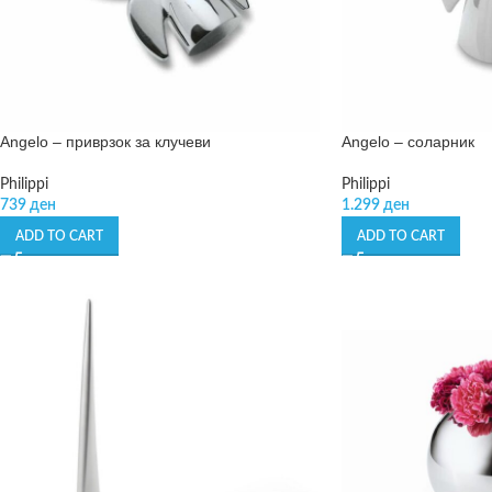
Angelo – приврзок за клучеви
Angelo – соларник
Philippi
Philippi
739
ден
1.299
ден
ADD TO CART
ADD TO CART