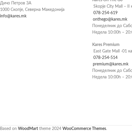
Дичо Петров 3А
Skopje City Mall – II 
1000 Скопје, Северна Македонија
078-254-619
info@kares.mk
onthego@kares.mk
Понеделник до Сабо
Недела 10:00h – 20
Kares Premium
East Gate Mall -01 к
078-254-514
premium@kares.mk
Понеделник до Сабо
Недела 10:00h – 20
Based on
WoodMart
theme
2024
WooCommerce Themes
.