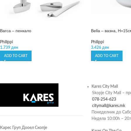
Barca – пенкало
Bella – вазна, Н=15с
Philippi
Philippi
1.739
ден
3.426
ден
ADD TO CART
ADD TO CART
Kares City Mall
Skopje City Mall – п
078-254-623
citymall@kares.mk
Понеделник до Сабо
Недела 10:00h – 20
Карес Груп Дооел Скопје
Kares On The Go