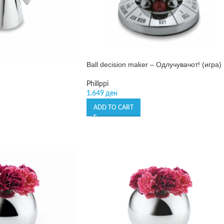
Ball decision maker – Одлучувачот! (игра)
Philippi
1.649
ден
ADD TO CART