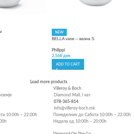
м
NEW
BELLA vase – вазна S
Philippi
2.568
ден
ADD TO CART
Load more products
Villeroy & Boch
риземје
Diamond Mall, I кат
078-365-814
info@villeroy-boch.mk
та 10:00h – 22:00h
Понеделник до Сабота 10:00h – 22:00h
:00h
Недела од 10:00h – 20:00h
Diamond On The Go