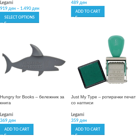
Legami
489
ден
919
ден
–
1.490
ден
ADD TO CART
SELECT OPTIONS
Hungry for Books – бележник за
Just My Type – ротирачки печат
книга
со натписи
Legami
Legami
369
ден
359
ден
ADD TO CART
ADD TO CART