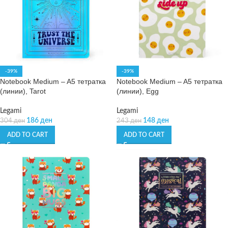
-39%
-39%
Notebook Medium – A5 тетратка
Notebook Medium – A5 тетратка
(линии), Tarot
(линии), Egg
Legami
Legami
186
ден
148
ден
304
ден
243
ден
ADD TO CART
ADD TO CART