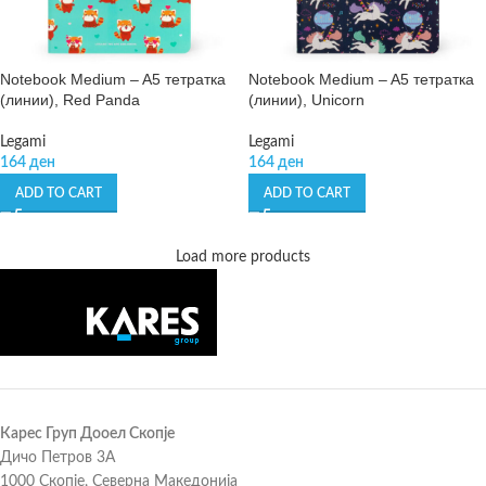
Notebook Medium – A5 тетратка
Notebook Medium – A5 тетратка
(линии), Red Panda
(линии), Unicorn
Legami
Legami
164
ден
164
ден
ADD TO CART
ADD TO CART
Load more products
Карес Груп Дооел Скопје
Дичо Петров 3А
1000 Скопје, Северна Македонија