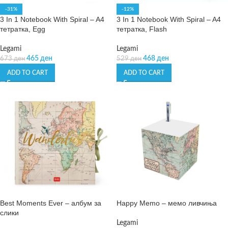
-31%
-12%
3 In 1 Notebook With Spiral – A4
3 In 1 Notebook With Spiral – A4
тетратка, Egg
тетратка, Flash
Legami
Legami
465
ден
468
ден
673
ден
529
ден
ADD TO CART
ADD TO CART
Best Moments Ever – албум за
Happy Memo – мемо ливчиња
слики
Legami