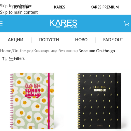
Skip to navigation
ПОЧЕТНА
KARES
KARES PREMIUM
Skip to main content
АКЦИИ
ПОПУСТИ
НОВО
FADE OUT
Home
/
On-the-go
/
Книжарница без книги
/
Белешки On-the-go
Filters