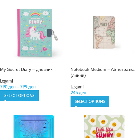
My Secret Diary – дневник
Notebook Medium – A5 тетратка
(линии)
Legami
790
ден
–
799
ден
Legami
245
ден
SELECT OPTIONS
SELECT OPTIONS