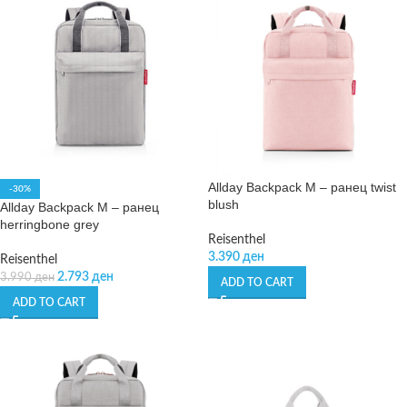
Allday Backpack M – ранец twist
-30%
blush
Allday Backpack M – ранец
herringbone grey
Reisenthel
3.390
ден
Reisenthel
2.793
ден
3.990
ден
ADD TO CART
ADD TO CART