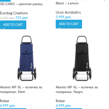
Black – Lemon
3D CARS – школски ранец
Ucon Acrobatics
Eurobag Creations
5.999
ден
725
ден
1.450
ден
ADD TO CART
ADD TO CART
Akanto MF 6L – количка за
Akanto MF 6L – количка за
пазарење, Klein
пазарење, Negro
Rolser
Rolser
6.999
ден
6.999
ден