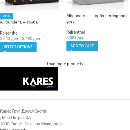
Allrounder L – торба herringbone
-30%
grey
Allrounder L – торба
Reisenthel
Reisenthel
3.889
ден
2.443
ден
–
3.490
ден
ADD TO CART
SELECT OPTIONS
Load more products
Карес Груп Дооел Скопје
Дичо Петров 3А
1000 Скопје, Северна Македонија