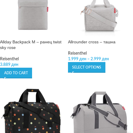
Allday Backpack M – ранец twist
Allrounder cross – ташна
sky rose
Reisenthel
Reisenthel
1.999
ден
–
2.999
ден
3.889
ден
SELECT OPTIONS
ADD TO CART