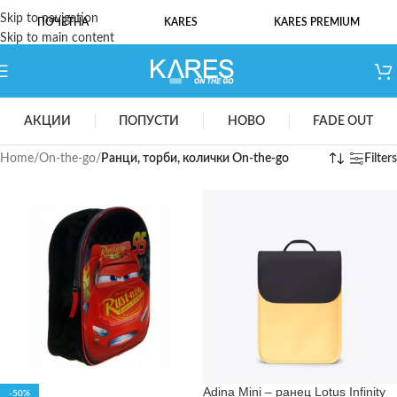
Skip to navigation
ПОЧЕТНА
KARES
KARES PREMIUM
Skip to main content
АКЦИИ
ПОПУСТИ
НОВО
FADE OUT
Home
/
On-the-go
/
Ранци, торби, колички On-the-go
Filters
Adina Mini – ранец Lotus Infinity
-50%