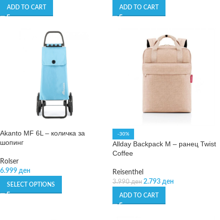
ADD TO CART
ADD TO CART
Akanto MF 6L – количка за
-30%
шопинг
Allday Backpack M – ранец Twist
Coffee
Rolser
6.999
ден
Reisenthel
2.793
ден
3.990
ден
SELECT OPTIONS
ADD TO CART