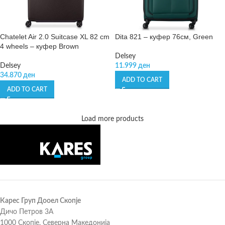
Chatelet Air 2.0 Suitcase XL 82 cm
Dita 821 – куфер 76см, Green
4 wheels – куфер Brown
Delsey
Delsey
11.999
ден
34.870
ден
ADD TO CART
ADD TO CART
Load more products
Карес Груп Дооел Скопје
Дичо Петров 3А
1000 Скопје, Северна Македонија