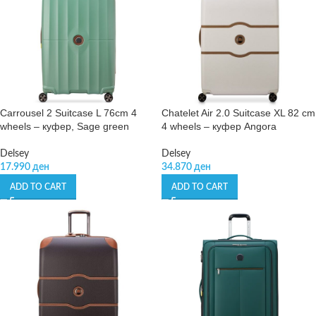
Carrousel 2 Suitcase L 76cm 4
Chatelet Air 2.0 Suitcase XL 82 cm
wheels – куфер, Sage green
4 wheels – куфер Angora
Delsey
Delsey
17.990
ден
34.870
ден
ADD TO CART
ADD TO CART