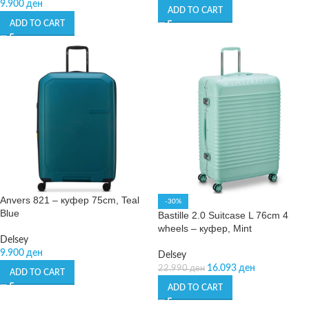
9.900
ден
ADD TO CART
ADD TO CART
Anvers 821 – куфер 75cm, Teal
-30%
Blue
Bastille 2.0 Suitcase L 76cm 4
wheels – куфер, Mint
Delsey
9.900
ден
Delsey
16.093
ден
22.990
ден
ADD TO CART
ADD TO CART