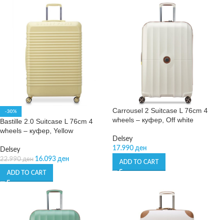
Carrousel 2 Suitcase L 76cm 4
-30%
wheels – куфер, Off white
Bastille 2.0 Suitcase L 76cm 4
wheels – куфер, Yellow
Delsey
17.990
ден
Delsey
16.093
ден
22.990
ден
ADD TO CART
ADD TO CART