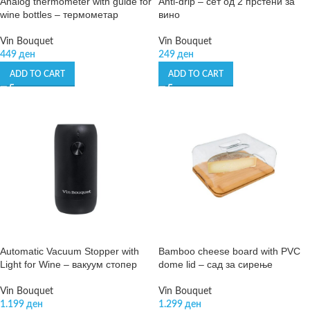
Analog thermometer with guide for
Anti-drip – сет од 2 прстени за
wine bottles – термометар
вино
Vin Bouquet
Vin Bouquet
449
ден
249
ден
ADD TO CART
ADD TO CART
Automatic Vacuum Stopper with
Bamboo cheese board with PVC
Light for Wine – вакуум стопер
dome lid – сад за сирење
Vin Bouquet
Vin Bouquet
1.199
ден
1.299
ден