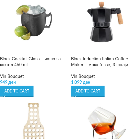
Black Cocktail Glass – чаша за
Black Induction Italian Coffee
коктел 450 ml
Maker – мока ѓезве, 3 шолји
Vin Bouquet
Vin Bouquet
949
ден
1.099
ден
ADD TO CART
ADD TO CART