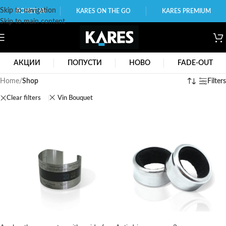
Skip to navigation
ПОЧЕТНА
KARES ON THE GO
KARES PREMIUM
Skip to main content
АКЦИИ
ПОПУСТИ
НОВО
FADE-OUT
Home
/
Shop
Filters
Clear filters
Vin Bouquet