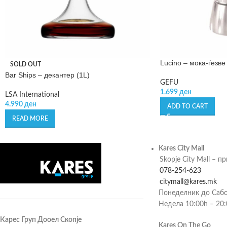
Lucino – мока-ѓезве
SOLD OUT
Bar Ships – декантер (1L)
GEFU
1.699
ден
LSA International
4.990
ден
ADD TO CART
READ MORE
Kares City Mall
Skopje City Mall – п
078-254-623
citymall@kares.mk
Понеделник до Сабо
Недела 10:00h – 20
Карес Груп Дооел Скопје
Kares On The Go