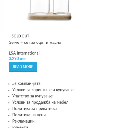
SOLD OUT
SOLD OUT
Serve – сет за оцет и масло
Serve – шише за
LSA International
LSA International
3.290
ден
1.990
ден
READ MORE
READ MORE
За компанијата
Услови за користење и купување
Упатство за купување
Услови за продажба на мебел
Политика за приватност
Политика на цени
Рекламации
Клиенти