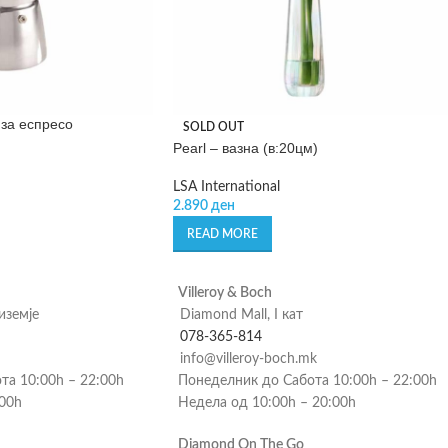
 за еспресо
SOLD OUT
Pearl – вазна (в:20цм)
LSA International
2.890
ден
READ MORE
Villeroy & Boch
риземје
Diamond Mall, I кат
078-365-814
info@villeroy-boch.mk
та 10:00h – 22:00h
Понеделник до Сабота 10:00h – 22:00h
:00h
Недела од 10:00h – 20:00h
Diamond On The Go