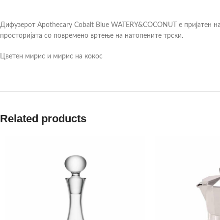
Дифузерот Apothecary Cobalt Blue WATERY&COCONUT е пријатен на
просторијата со повремено вртење на натопените трски.
Цветен мирис и мирис на кокос
Related products