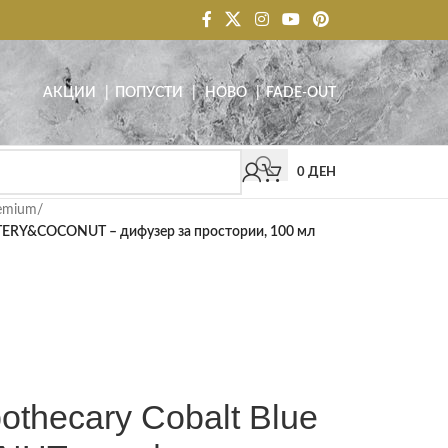
АКЦИИ
| ПОПУСТИ
|
НОВО
|
FADE-OUT
0
ДЕН
emium
/
WATERY&COCONUT – дифузер за простории, 100 мл
othecary Cobalt Blue