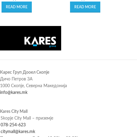
READ MORE
READ MORE
Карес Груп Дооел Скопје
Дичо Петров 3А
1000 Скопје, Северна Македонија
info@kares.mk
Kares City Mall
Skopje City Mall – приземје
078-254-623
citymall@kares.mk