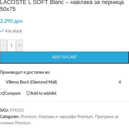
LACOSTE L SOFT Blanc – навлака за перница
50х75
2.290
ден
4 in stock
-
+
ADD TO CART
Производот е достапен во:
Villeroy Boch (Diamond Mall)
4
Compare
Add to wishlist
SKU:
974353
Categories:
Premium
,
Навлаки и чаршафи Premium
,
Програма за
спиење Premium