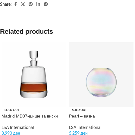
Share:
Related products
SOLD OUT
SOLD OUT
Madrid MD07-шише за виски
Pearl – вазна
LSA International
LSA International
3.990
ден
5.259
ден