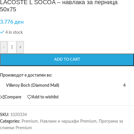
LACOSTE L SOCOA – навлака за перница
50х75
3.776
ден
4 in stock
-
+
ADD TO CART
Производот е достапен во:
Villeroy Boch (Diamond Mall)
4
Compare
Add to wishlist
SKU:
1020334
Categories:
Premium
,
Навлаки и чаршафи Premium
,
Програма за
спиење Premium