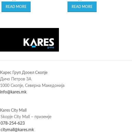
READ MORE
READ MORE
Карес Груп Дооел Скопје
Дичо Петров 3А
1000 Скопје, Северна Македонија
info@kares.mk
Kares City Mall
Skopje City Mall – приземје
078-254-623
citymall@kares.mk