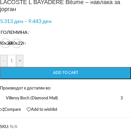
LACOSTE L BAYADERE Bitume – навлака за
јорган
5.313
ден
–
9.443
ден
ГОЛЕМИНА
40х200
240х220
-
+
ADD TO CART
Производот е достапен во:
Villeroy Boch (Diamond Mall)
3
Compare
Add to wishlist
SKU:
N/A