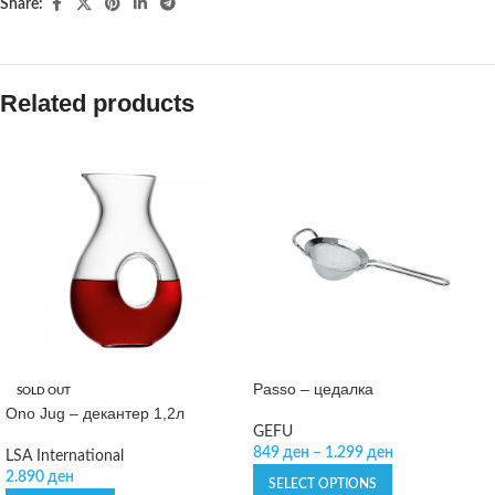
Share:
Related products
Passo – цедалка
SOLD OUT
Ono Jug – декантер 1,2л
GEFU
849
ден
–
1.299
ден
LSA International
2.890
ден
SELECT OPTIONS