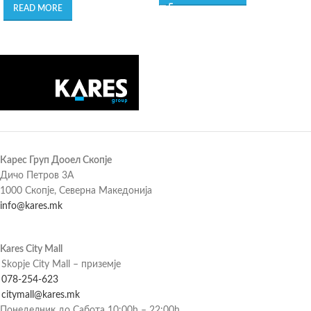
READ MORE
Карес Груп Дооел Скопје
Дичо Петров 3А
1000 Скопје, Северна Македонија
info@kares.mk
Kares City Mall
Skopje City Mall – приземје
078-254-623
citymall@kares.mk
Понеделник до Сабота 10:00h – 22:00h