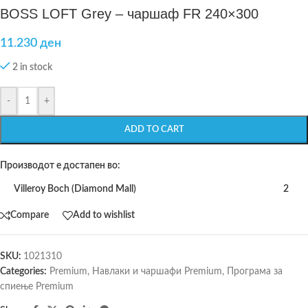
BOSS LOFT Grey – чаршаф FR 240×300
11.230
ден
2 in stock
-
+
ADD TO CART
Производот е достапен во:
Villeroy Boch (Diamond Mall)
2
Compare
Add to wishlist
SKU:
1021310
Categories:
Premium
,
Навлаки и чаршафи Premium
,
Програма за
спиење Premium