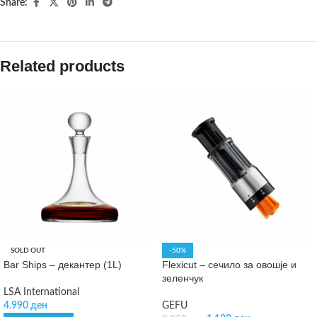
Share:
Related products
SOLD OUT
-50%
Bar Ships – декантер (1L)
Flexicut – сечило за овошје и
зеленчук
LSA International
4.990
ден
GEFU