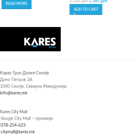
1.180
ден
2.359
ден
READ MORE
ADD TO CART
Карес Груп Дооел Скопје
Дичо Петров 3А
1000 Скопје, Северна Македонија
info@kares.mk
Kares City Mall
Skopje City Mall – приземје
078-254-623
citymall@kares.mk