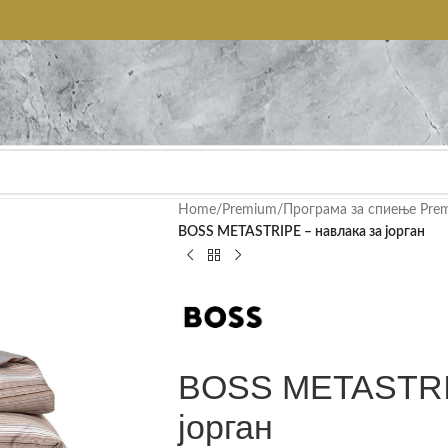
Home
/
Premium
/
Програма за спиење Pre
BOSS METASTRIPE – навлака за јорган
BOSS METASTRIP
јорган