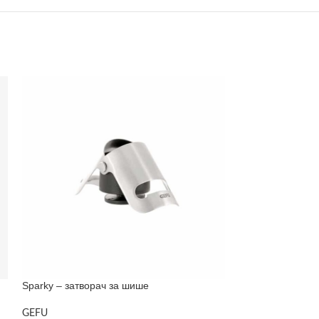
Sparky – затворач за шише
Spirelli XL – се
GEFU
GEFU