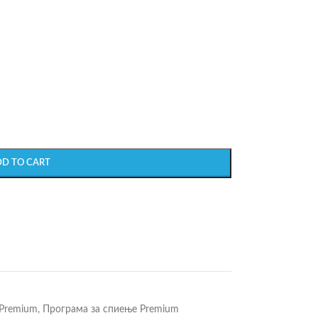
DD TO CART
 Premium
,
Програма за спиење Premium