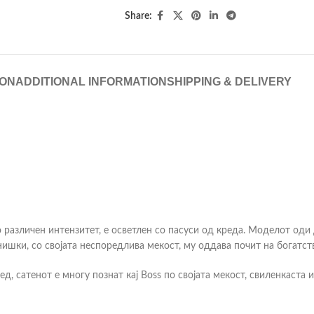
Share:
ION
ADDITIONAL INFORMATION
SHIPPING & DELIVERY
о различен интензитет, е осветлен со пасуси од креда. Моделот оди 
ишки, со својата неспоредлива мекост, му оддава почит на богатств
ед, сатенот е многу познат кај Boss по својата мекост, свиленкаста 