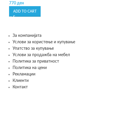
770
ден
2.999
ден
ADD TO CART
ADD TO CART
За компанијата
Услови за користење и купување
Упатство за купување
Услови за продажба на мебел
Политика за приватност
Политика на цени
Рекламации
Клиенти
Контакт