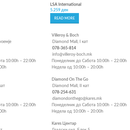
LSA International
5.259
ден
READ MORE
Villeroy & Boch
риземје
Diamond Mall, I кат
078-365-814
info@villeroy-boch.mk
та 10:00h – 22:00h
Понеделник до Сабота 10:00h – 22:00h
:00h
Недела од 10:00h – 20:00h
Diamond On The Go
кат
Diamond Mall, II кат
078-254-631
diamondonthego@kares.mk
та 10:00h – 22:00h
Понеделник до Сабота 10:00h – 22:00h
:00h
Недела од 10:00h – 20:00h
Kares Центар