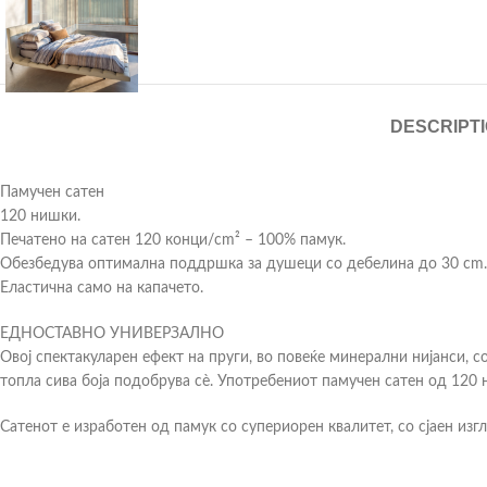
DESCRIPT
Памучен сатен
120 нишки.
Печатено на сатен 120 конци/cm² – 100% памук.
Обезбедува оптимална поддршка за душеци со дебелина до 30 cm.
Еластична само на капачето.
ЕДНОСТАВНО УНИВЕРЗАЛНО
Овој спектакуларен ефект на пруги, во повеќе минерални нијанси, с
топла сива боја подобрува сè. Употребениот памучен сатен од 120 н
Сатенот е изработен од памук со супериорен квалитет, со сјаен изгл