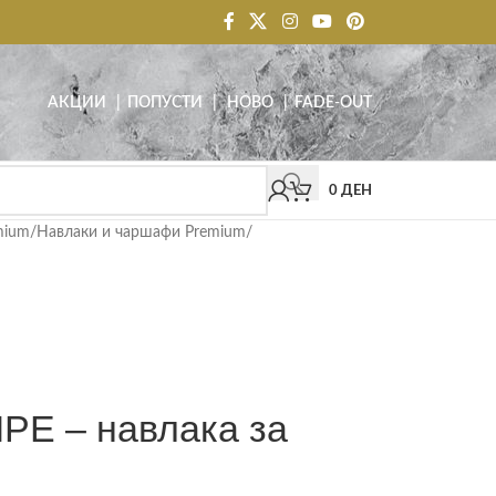
АКЦИИ
| ПОПУСТИ
|
НОВО
|
FADE-OUT
0
ДЕН
mium
/
Навлаки и чаршафи Premium
/
E – навлака за