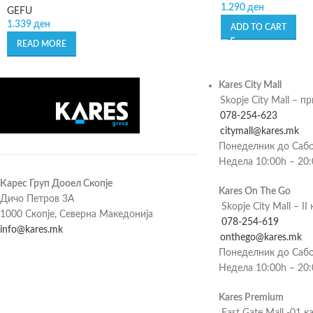
1.290
ден
GEFU
1.339
ден
ADD TO CART
READ MORE
Kares City Mall
Skopje City Mall – п
078-254-623
citymall@kares.mk
Понеделник до Сабо
Недела 10:00h – 20
Карес Груп Дооел Скопје
Kares On The Go
Дичо Петров 3А
Skopje City Mall – II 
1000 Скопје, Северна Македонија
078-254-619
info@kares.mk
onthego@kares.mk
Понеделник до Сабо
Недела 10:00h – 20
Kares Premium