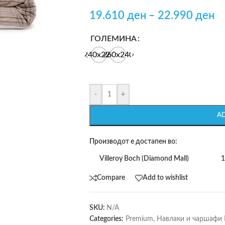
19.610
ден
–
22.990
ден
ГОЛЕМИНА
240x220
260x240
-
+
A
Производот е достапен во:
Villeroy Boch (Diamond Mall)
1
Compare
Add to wishlist
SKU:
N/A
Categories:
Premium
,
Навлаки и чаршафи